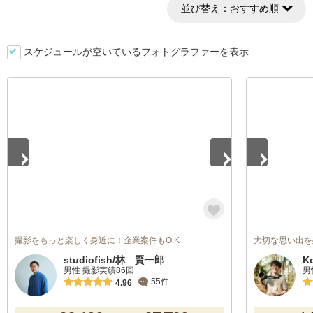
並び替え：
おすすめ順
スケジュールが空いているフォトグラファーを表示
1
/
3
1
/
5
撮影をもっと楽しく身近に！企業案件もO.K
大切な思い出を
studiofish/林 賢一郎
K
男性 撮影実績86回
男
55件
4.96