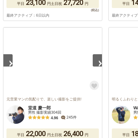
23,100
27,720
14
平日
円
土日祝
円
平日
最終アクティブ：6日以内
最終アクティブ
1
/
5
元営業マンの気配りで、楽しい撮影をご提供!
明るくふわりと
堂道 慶一郎
W
男性 撮影実績304回
男
245件
4.96
22,000
26,400
18
平日
円
土日祝
円
平日