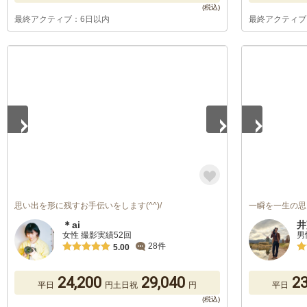
最終アクティブ：6日以内
最終アクティブ
1
/
5
1
/
5
思い出を形に残すお手伝いをします(^^)/
一瞬を一生の思
＊ai
井
女性 撮影実績52回
男
28件
5.00
24,200
29,040
23
平日
円
土日祝
円
平日