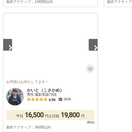
最終アクティブ：24時間以内
最終アクティブ
1
/
5
お声掛けお待ちしてます！
かいと（こさかめ）
男性 撮影実績76回
56件
4.96
16,500
19,800
平日
円
土日祝
円
最終アクティブ：3時間以内