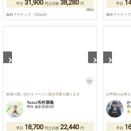
31,900
38,280
14
平日
円
土日祝
円
平日
最終アクティブ：3日以内
最終アクティブ
1
/
5
1
/
5
皆様の思い出の１ページに残る写真を撮ります
お声掛けお待ち
Yasu/布村康隆
か
男性 撮影実績0回
男
18,700
22,440
16
平日
円
土日祝
円
平日