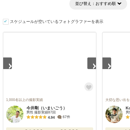
並び替え：
おすすめ順
スケジュールが空いているフォトグラファーを表示
1
/
5
1
/
5
1,000名以上の撮影実績
大切な思い出を
今井剛（いまいごう）
K
男性 撮影実績87回
男
67件
4.94