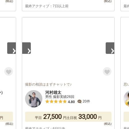
最終アクティブ：7日以上前
最
1
/
5
撮影の相談はまずチャットで♪
思
か）
河村雄太
男性 撮影実績26回
20件
4.80
27,500
33,000
円
平日
円
土日祝
円
最終アクティブ：6日以内
最