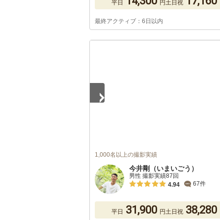
14,300
17,160
平日
円
土日祝
最終アクティブ：6日以内
1
/
2
1,000名以上の撮影実績
今井剛（いまいごう）
男性 撮影実績87回
67件
4.94
31,900
38,280
平日
円
土日祝