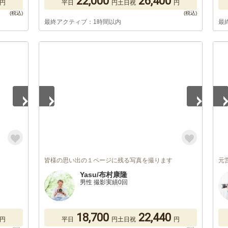
22,000
26,400
円
平日
円
土日祝
円
最終アクティブ：1時間以内
最
1
/
5
1
/
皆様の思い出の１ページに残る写真を撮ります
元
Yasu/布村康隆
男性 撮影実績0回
18,700
22,440
円
平日
円
土日祝
円