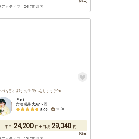
終アクティブ：24時間以内
い出を形に残すお手伝いをします(^^)/
＊ai
女性 撮影実績52回
28件
5.00
24,200
29,040
平日
円
土日祝
円
終アクティブ：12時間以内