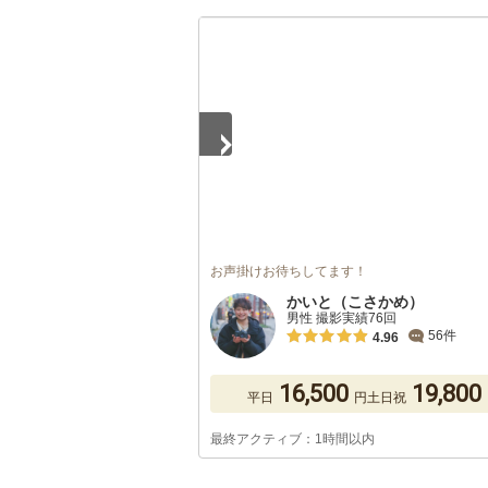
1
/
5
お声掛けお待ちしてます！
かいと（こさかめ）
男性 撮影実績76回
56件
4.96
16,500
19,800
平日
円
土日祝
最終アクティブ：1時間以内