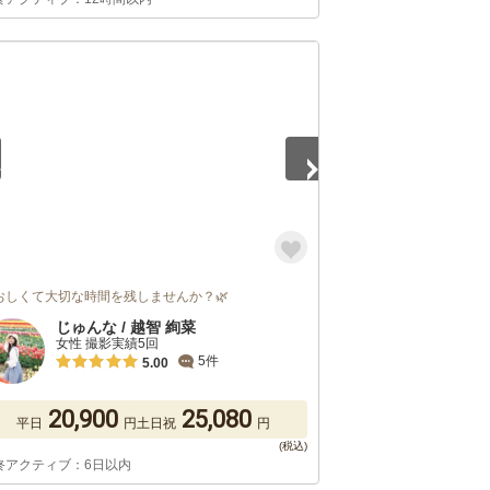
4
おしくて大切な時間を残しませんか？🌿
じゅんな / 越智 絢菜
女性 撮影実績5回
5件
5.00
20,900
25,080
平日
円
土日祝
円
終アクティブ：6日以内