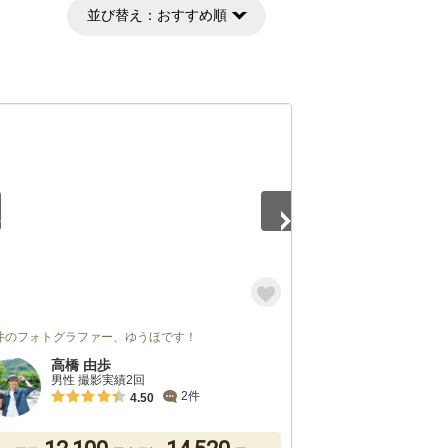
並び替え：
おすすめ順
5
井のフォトグラファー、ゆうほです！
高橋 由歩
男性 撮影実績2回
2件
4.50