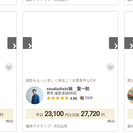
1
/
5
1
/
撮影をもっと楽しく身近に！企業案件もO.K
愛
studiofish/林 賢一郎
男性 撮影実績86回
55件
4.96
23,100
27,720
円
平日
円
土日祝
円
最終アクティブ：6日以内
最