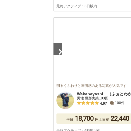
最終アクティブ：3日以内
1
/
5
明るくふわりと透明感のある写真が人気です
Wakabayashi （ふぉとわ
男性 撮影実績103回
100件
4.97
18,700
22,440
平日
円
土日祝
最終アクティブ：6時間以内