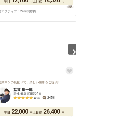
12,100
14,520
平日
円
土日祝
円
終アクティブ：24時間以内
5
営業マンの気配りで、楽しい撮影をご提供!
堂道 慶一郎
男性 撮影実績304回
245件
4.96
22,000
26,400
平日
円
土日祝
円