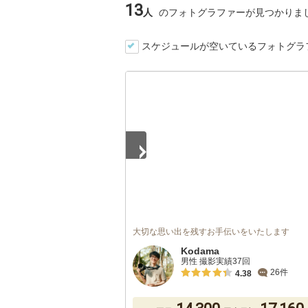
13
人
のフォトグラファーが見つかりま
スケジュールが空いているフォトグラ
1
/
5
大切な思い出を残すお手伝いをいたします
Kodama
男性 撮影実績37回
26件
4.38