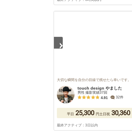
1
/
5
大切な瞬間を自分の目線で残せたら幸いです。
touch design やました
男性 撮影実績37回
32件
4.91
25,300
30,360
平日
円
土日祝
最終アクティブ：3日以内