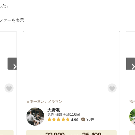
した。
ファーを表示
1
/
日本一速いカメラマン
福
大野颯
男性 撮影実績116回
90件
4.90