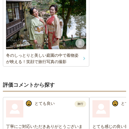
冬のしっとりと美しい庭園の中で着物姿
が映える！笑顔で旅行写真の撮影
評価コメントから探す
とても良い
とて
旅行
丁寧にご対応いただきありがとうございま
とても感じの良い青