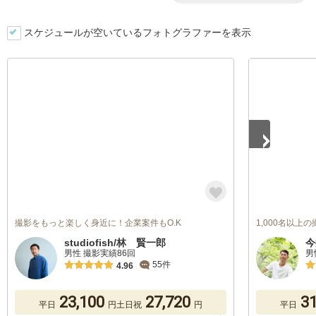
スケジュールが空いているフォトグラファーを表示
1
/
5
撮影をもっと楽しく身近に！企業案件もO.K
1,000名以上
studiofish/林 賢一郎
今
男性 撮影実績86回
男
55件
4.96
23,100
27,720
31
平日
円
土日祝
円
平日