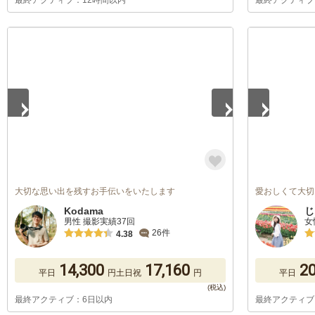
最終アクティブ：12時間以内
最終アクティブ
1
/
5
1
/
5
大切な思い出を残すお手伝いをいたします
愛おしくて大切
Kodama
じ
男性 撮影実績37回
女
26件
4.38
14,300
17,160
20
平日
円
土日祝
円
平日
最終アクティブ：6日以内
最終アクティブ