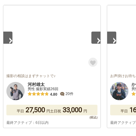
1
/
5
1
/
5
撮影の相談はまずチャットで♪
お声掛けお待ち
河村雄太
か
男性 撮影実績26回
男
20件
4.80
27,500
33,000
16
平日
円
土日祝
円
平日
最終アクティブ：6日以内
最終アクティブ