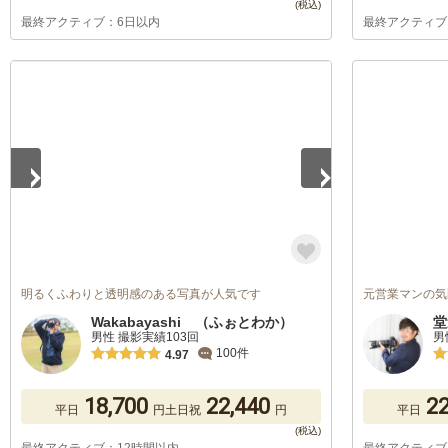
最終アクティブ：6日以内
最終アクティブ
1
/
4
明るくふわりと透明感のある写真が人気です
元営業マンの気
Wakabayashi （ふぉとわか）
堂
男性 撮影実績103回
男
100件
4.97
18,700
22,440
22
平日
円
土日祝
円
平日