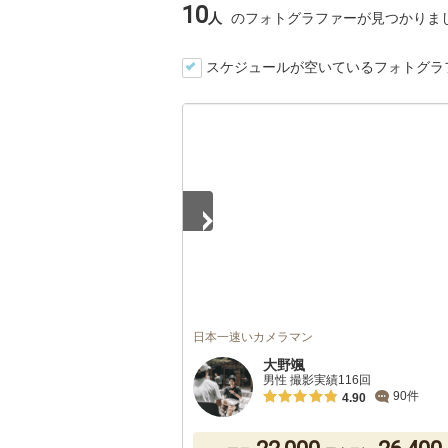
10
人
のフォトグラファーが見つかりま
スケジュールが空いているフォトグラ
1
/
5
日本一速いカメラマン
大野颯
男性 撮影実績116回
90件
4.90