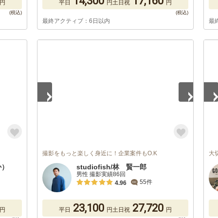
14,300
17,160
円
平日
円
土日祝
円
最終アクティブ：6日以内
最
1
/
5
1
/
撮影をもっと楽しく身近に！企業案件もO.K
大
か）
studiofish/林 賢一郎
男性 撮影実績86回
55件
4.96
23,100
27,720
円
平日
円
土日祝
円