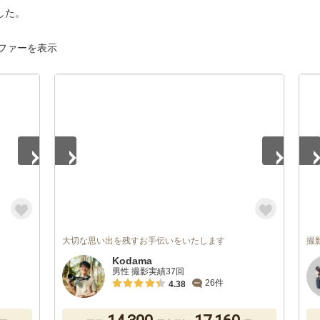
した。
ファーを表示
1
/
5
1
/
大切な思い出を残すお手伝いをいたします
撮
Kodama
男性 撮影実績37回
26件
4.38