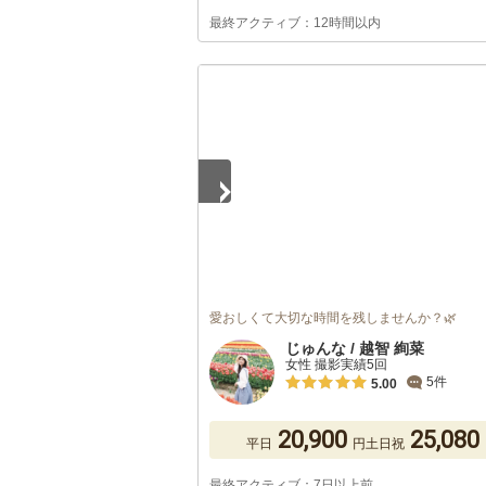
最終アクティブ：12時間以内
1
/
5
愛おしくて大切な時間を残しませんか？🌿
じゅんな / 越智 絢菜
女性 撮影実績5回
5件
5.00
20,900
25,080
平日
円
土日祝
最終アクティブ：7日以上前