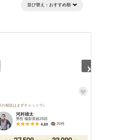
並び替え：
おすすめ順
5
影の相談はまずチャットで♪
河村雄太
男性 撮影実績26回
20件
4.80