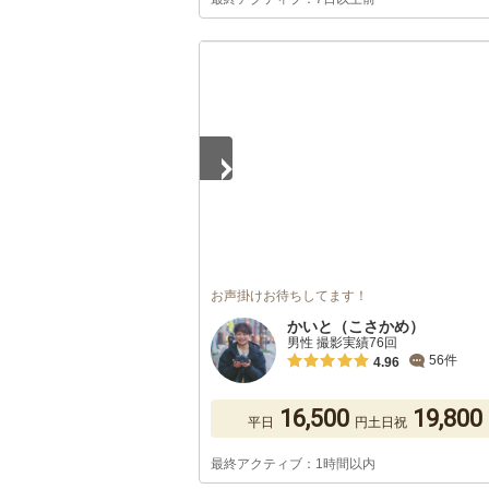
1
/
5
お声掛けお待ちしてます！
かいと（こさかめ）
男性 撮影実績76回
56件
4.96
16,500
19,800
平日
円
土日祝
最終アクティブ：1時間以内