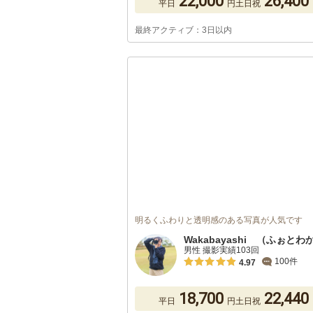
22,000
26,400
平日
円
土日祝
最終アクティブ：3日以内
明るくふわりと透明感のある写真が人気です
Wakabayashi （ふぉとわ
男性 撮影実績103回
100件
4.97
18,700
22,440
平日
円
土日祝