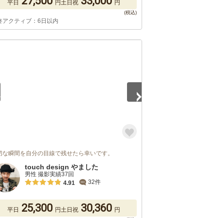
27,500
33,000
平日
円
土日祝
円
終アクティブ：6日以内
5
切な瞬間を自分の目線で残せたら幸いです。
touch design やました
男性 撮影実績37回
32件
4.91
25,300
30,360
平日
円
土日祝
円