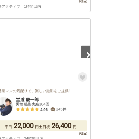
終アクティブ：1時間以内
5
営業マンの気配りで、楽しい撮影をご提供!
堂道 慶一郎
男性 撮影実績304回
245件
4.96
22,000
26,400
平日
円
土日祝
円
終アクティブ：24時間以内