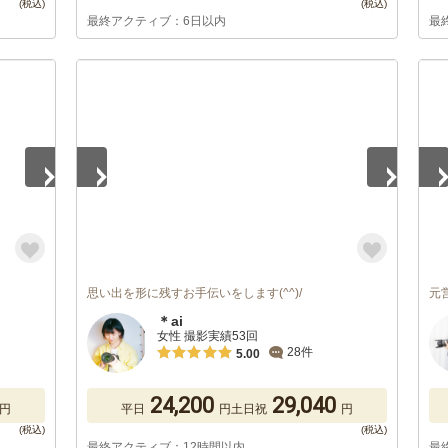
最終アクティブ：6日以内
最
1
/
5
1
/
思い出を形に残すお手伝いをします(^^)/
元
＊ai
女性 撮影実績53回
28件
5.00
24,200
29,040
円
平日
円
土日祝
円
最終アクティブ：12時間以内
最