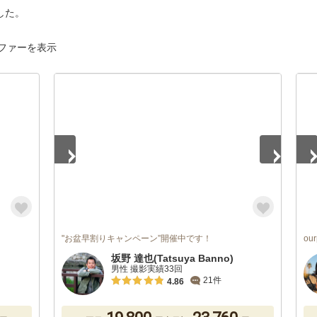
した。
ファーを表示
1
/
2
1
/
"お盆早割りキャンペーン”開催中です！
ou
坂野 達也(Tatsuya Banno)
男性 撮影実績33回
21件
4.86