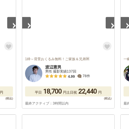
1枠～背景おくるみ無料！ご家族＆兄弟🆗
一
渡辺憲男
男性 撮影実績137回
78件
4.99
18,700
22,440
円
平日
円
土日祝
円
最終アクティブ：3時間以内
最
1
/
5
1
/