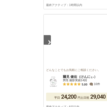
最終アクティブ：1時間以内
1
/
5
どんなことでもお気軽にご相談ください。
爾見 健佑（けんにぃ）
男性 撮影実績14回
10件
5.00
24,200
29,040
平日
円
土日祝
最終アクティブ：6日以内