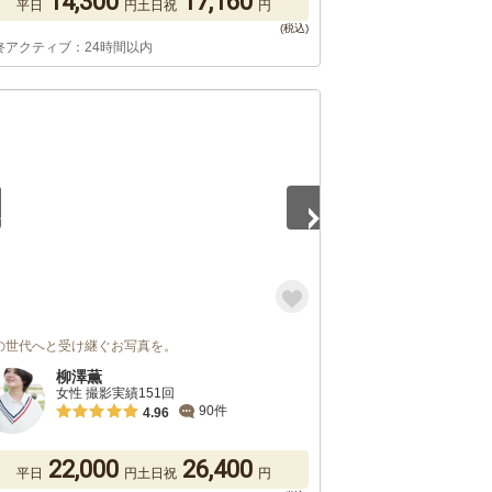
14,300
17,160
平日
円
土日祝
円
終アクティブ：24時間以内
5
の世代へと受け継ぐお写真を。
柳澤薫
女性 撮影実績151回
90件
4.96
22,000
26,400
平日
円
土日祝
円