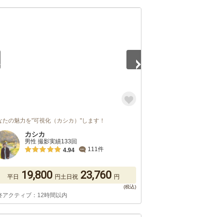
5
なたの魅力を"可視化（カシカ）"します！
カシカ
男性 撮影実績133回
111件
4.94
19,800
23,760
平日
円
土日祝
円
終アクティブ：12時間以内