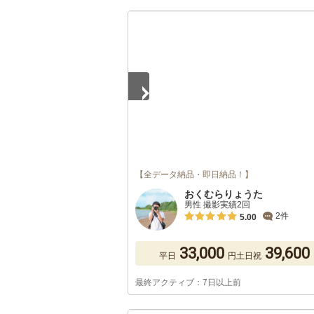
1
/
5
【全データ納品・即日納品！】
おくむらりょうた
男性 撮影実績2回
2件
5.00
33,000
39,600
平日
円
土日祝
最終アクティブ：7日以上前