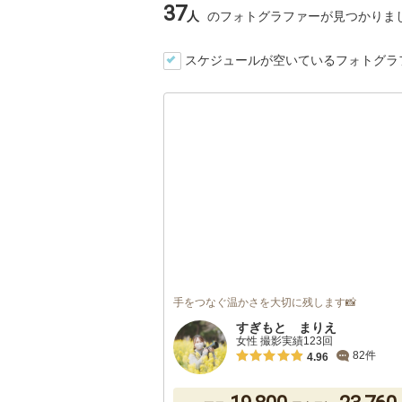
37
人
のフォトグラファーが見つかりま
スケジュールが空いているフォトグラ
手をつなぐ温かさを大切に残します📸
すぎもと まりえ
女性 撮影実績123回
82件
4.96