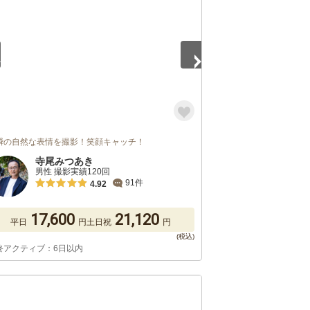
瞬の自然な表情を撮影！笑顔キャッチ！
寺尾みつあき
男性 撮影実績120回
91件
4.92
17,600
21,120
平日
円
土日祝
円
終アクティブ：6日以内
5