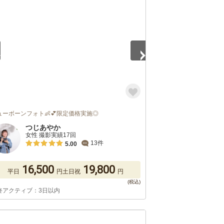
5
ューボーンフォト👶💕限定価格実施◎
つじあやか
女性 撮影実績17回
13件
5.00
16,500
19,800
平日
円
土日祝
円
終アクティブ：3日以内
5