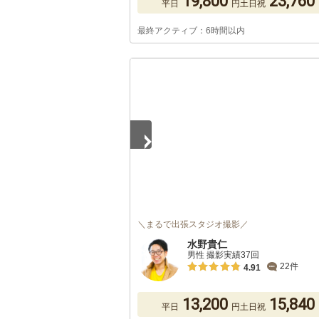
19,800
23,760
平日
円
土日祝
最終アクティブ：6時間以内
1
/
5
＼まるで出張スタジオ撮影／
水野貴仁
男性 撮影実績37回
22件
4.91
13,200
15,840
平日
円
土日祝