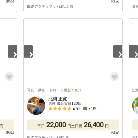
最終アクティブ：7日以上前
最
1
/
5
1
/
写真・動画・ドローン撮影可能！
記
北岡 正寛
男性 撮影実績120回
74件
4.91
22,000
26,400
円
平日
円
土日祝
円
最終アクティブ：3日以内
最