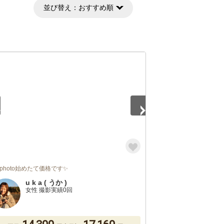
並び替え：
おすすめ順
5
rphoto始めたて価格です✨
u k a ( うか )
女性 撮影実績0回