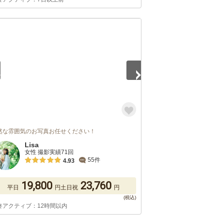
5
然な雰囲気のお写真お任せください！
Lisa
女性 撮影実績71回
55件
4.93
19,800
23,760
平日
円
土日祝
円
終アクティブ：12時間以内