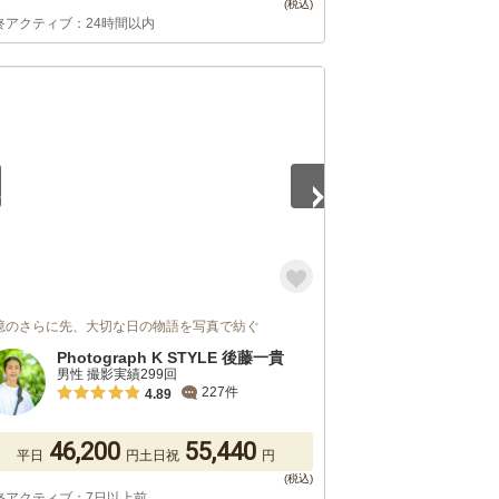
終アクティブ：24時間以内
5
憶のさらに先、大切な日の物語を写真で紡ぐ
Photograph K STYLE 後藤一貴
男性 撮影実績299回
227件
4.89
46,200
55,440
平日
円
土日祝
円
終アクティブ：7日以上前