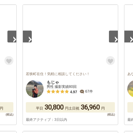
1
/
5
1
/
若狭町在住！気軽に相談してください！
あ
もじゃ
男性 撮影実績80回
67件
4.97
30,800
36,960
円
平日
円
土日祝
円
最終アクティブ：3日以内
最