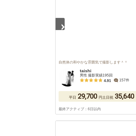
自然体の和やかな雰囲気で撮影します＾＾
taishi
男性 撮影実績195回
157件
4.91
29,700
35,640
平日
円
土日祝
最終アクティブ：6日以内
1
/
5