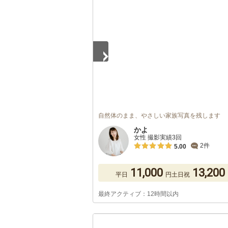
1
/
5
自然体のまま、やさしい家族写真を残します
かよ
女性 撮影実績3回
2件
5.00
11,000
13,200
平日
円
土日祝
最終アクティブ：12時間以内
1
/
5