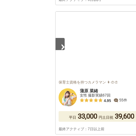
1
/
5
保育士資格を持つカメラマン 👩‍🎨🎨
蒲原 菜緒
女性 撮影実績67回
55件
4.95
33,000
39,600
平日
円
土日祝
最終アクティブ：7日以上前