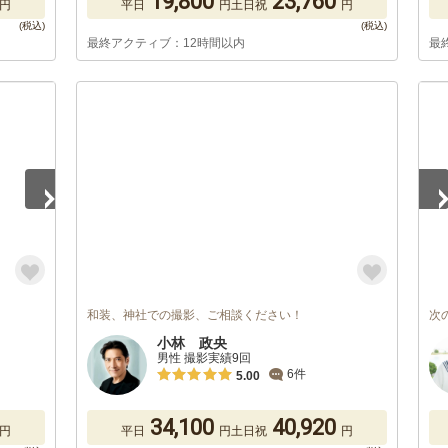
19,800
23,760
円
平日
円
土日祝
円
最終アクティブ：12時間以内
最
1
/
和装、神社での撮影、ご相談ください！
次
小林 政央
男性 撮影実績9回
6件
5.00
34,100
40,920
円
平日
円
土日祝
円