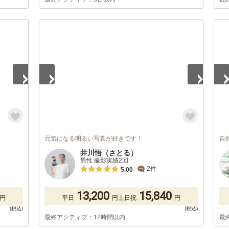
1
/
5
1
/
元気になる明るい写真が好きです！
自
井川悟（さとる）
男性 撮影実績2回
2件
5.00
13,200
15,840
円
平日
円
土日祝
円
最終アクティブ：12時間以内
最