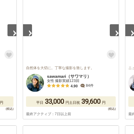
1
/
5
1
/
自然体を大切に。丁寧な撮影を致します。
ニ
sawamari（サワマリ）
女性 撮影実績123回
84件
4.90
33,000
39,600
円
平日
円
土日祝
円
最終アクティブ：7日以上前
最
1
/
5
1
/