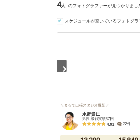
4
人
のフォトグラファーが見つかりまし
スケジュールが空いているフォトグラ
1
/
5
＼まるで出張スタジオ撮影／
水野貴仁
男性 撮影実績37回
22件
4.91