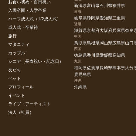
お食い初め・百日祝い
新潟県
富山県
石川県
福井県
入園卒園・入学卒業
東海
岐阜県
静岡県
愛知県
三重県
ハーフ成人式（1/2成人式）
近畿
成人式・卒業袴
滋賀県
京都府
大阪府
兵庫県
奈良
旅行
中国
鳥取県
島根県
岡山県
広島県
山口
マタニティ
四国
カップル
徳島県
香川県
愛媛県
高知県
シニア（長寿祝い・記念日）
九州
福岡県
佐賀県
長崎県
熊本県
大分
友だち
鹿児島県
ペット
沖縄
プロフィール
沖縄県
イベント
ライブ・アーティスト
法人（社員）