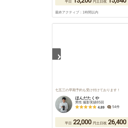
13,200
15,840
平日
円
土日祝
最終アクティブ：1時間以内
1
/
5
七五三の早期予約も受け付けております！
ほんだたくや
男性 撮影実績65回
54件
4.89
22,000
26,400
平日
円
土日祝