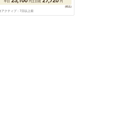
23,100
27,720
平日
円
土日祝
円
終アクティブ：7日以上前