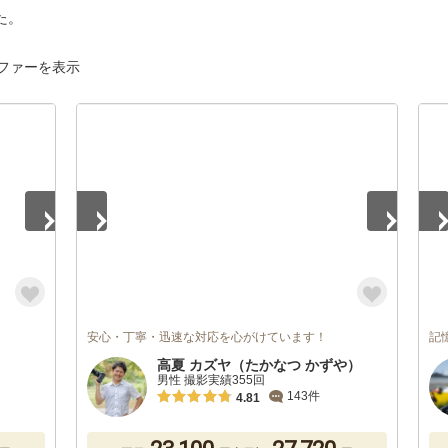
た。
ファーを表示
1
/
5
1
/
安心・丁寧・迅速な対応を心がけています！
記
高夏 カズヤ（たかなつ かずや）
男性 撮影実績355回
143件
4.81