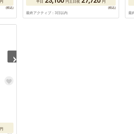
23,100
27,720
円
平日
円
土日祝
円
最終アクティブ：3日以内
最
円