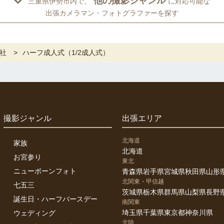
他の撮影ジャンル
三重県伊勢市内で、
に対応可能な
出張カメラマン・フォトグラファーを探す
社
ハーフ成人式（1/2成人式）
撮影ジャンル
出張エリア
北海道
家族
北海道
お宮参り
東北
ニューボーンフォト
青森県
岩手県
宮城県
秋田県
山形
北関東・甲信越
七五三
茨城県
栃木県
群馬県
山梨県
長野
誕生日・ハーフバースデー
南関東
埼玉県
千葉県
東京都
神奈川県
ウェディング
北陸