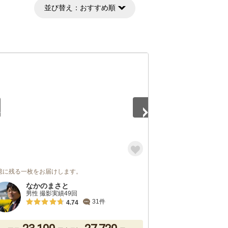
並び替え：
おすすめ順
5
憶に残る一枚をお届けします。
なかのまさと
男性 撮影実績49回
31件
4.74