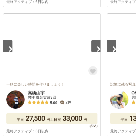
最終アクティブ：6日以内
最終アクティブ
1
/
5
1
/
5
一緒に楽しい時間を作りましょう！
記憶に残る写真
高橋由宇
O
男性 撮影実績3回
男
2件
5.00
27,500
33,000
13
平日
円
土日祝
円
平日
最終アクティブ：3日以内
最終アクティブ