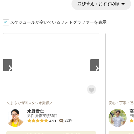
並び替え：
おすすめ順
スケジュールが空いているフォトグラファーを表示
1
/
5
＼まるで出張スタジオ撮影／
安心・丁寧・迅
水野貴仁
高
男性 撮影実績36回
男
22件
4.91