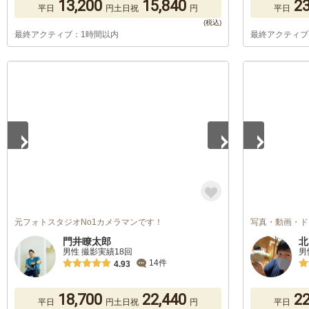
13,200
15,840
23
平日
円
土日祝
円
平日
最終アクティブ：1時間以内
最終アクティブ
1
/
4
1
/
5
元フォトスタジオNo1カメラマンです！
写真・動画・ド
門井瞭太郎
北
男性 撮影実績18回
男
14件
4.93
18,700
22,440
22
平日
円
土日祝
円
平日