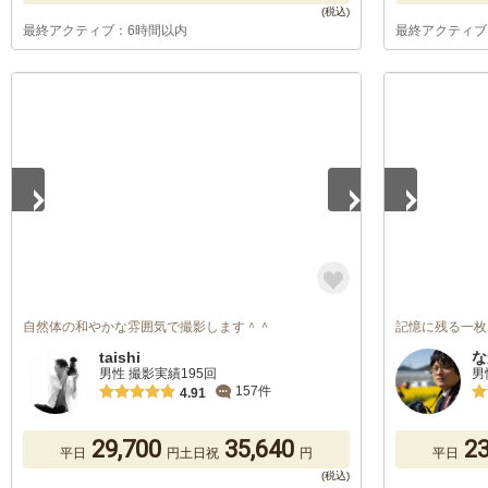
最終アクティブ：6時間以内
最終アクティブ
1
/
5
1
/
5
自然体の和やかな雰囲気で撮影します＾＾
記憶に残る一枚
taishi
な
男性 撮影実績195回
男
157件
4.91
29,700
35,640
23
平日
円
土日祝
円
平日