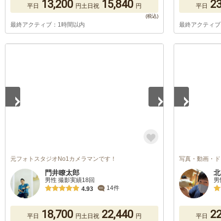
13,200
15,840
23
平日
円
土日祝
円
平日
最終アクティブ：1時間以内
最終アクティブ
1
/
4
1
/
5
元フォトスタジオNo1カメラマンです！
写真・動画・ド
門井瞭太郎
北
男性 撮影実績18回
男
14件
4.93
18,700
22,440
22
平日
円
土日祝
円
平日