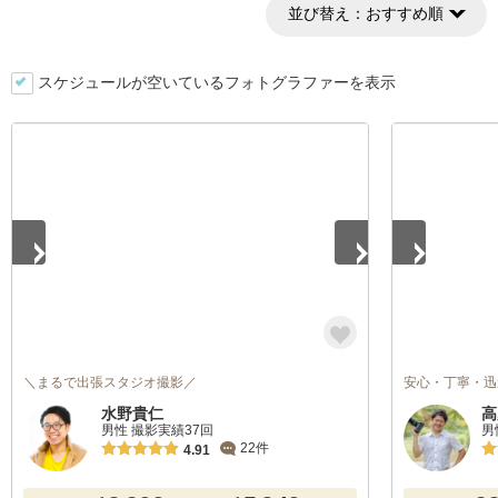
並び替え：
おすすめ順
スケジュールが空いているフォトグラファーを表示
1
/
5
1
/
5
＼まるで出張スタジオ撮影／
安心・丁寧・迅
水野貴仁
高
男性 撮影実績37回
男
22件
4.91