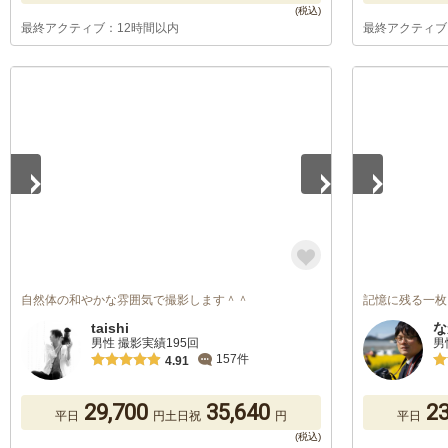
最終アクティブ：12時間以内
最終アクティブ
1
/
5
1
/
5
自然体の和やかな雰囲気で撮影します＾＾
記憶に残る一枚
taishi
な
男性 撮影実績195回
男
157件
4.91
29,700
35,640
23
平日
円
土日祝
円
平日