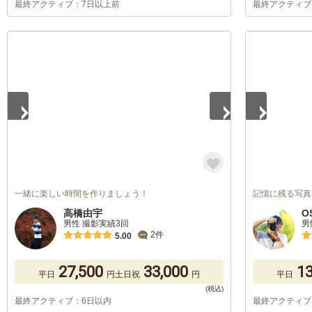
最終アクティブ：7日以上前
最終アクティブ
1
/
5
1
/
5
一緒に楽しい時間を作りましょう！
記憶に残る写真
高橋由宇
O
男性 撮影実績3回
男
2件
5.00
27,500
33,000
13
平日
円
土日祝
円
平日
最終アクティブ：6日以内
最終アクティブ