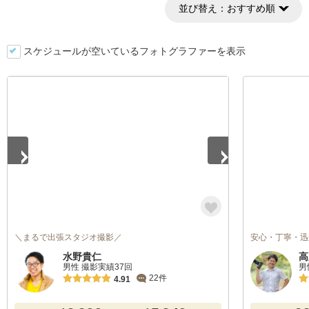
並び替え：
おすすめ順
スケジュールが空いているフォトグラファーを表示
1
/
5
＼まるで出張スタジオ撮影／
安心・丁寧・迅
水野貴仁
高
男性 撮影実績37回
男
22件
4.91