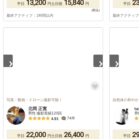
13,200
15,840
23
平日
円
土日祝
円
平日
最終アクティブ：1時間以内
最終アクティブ
1
/
2
1
/
2
写真・動画・ドローン撮影可能！
自然体の和やか
北岡 正寛
ta
男性 撮影実績120回
男
74件
4.91
22,000
26,400
29
平日
円
土日祝
円
平日