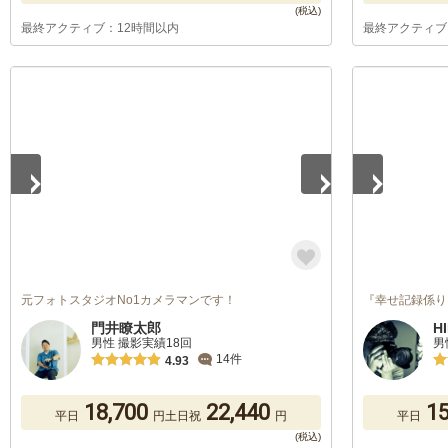
最終アクティブ：12時間以内
最終アクティブ
1
/
4
1
/
5
元フォトスタジオNo1カメラマンです！
『幸せ記録係り
門井瞭太郎
H
男性 撮影実績18回
男
14件
4.93
18,700
22,440
15
平日
円
土日祝
円
平日