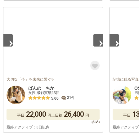
1
/
5
1
/
5
大切な「今」を未来に繋ぐ✨
記憶に残る写真
ばんの ちか
O
女性 撮影実績43回
男
31件
5.00
22,000
26,400
13
平日
円
土日祝
円
平日
最終アクティブ：3日以内
最終アクティブ