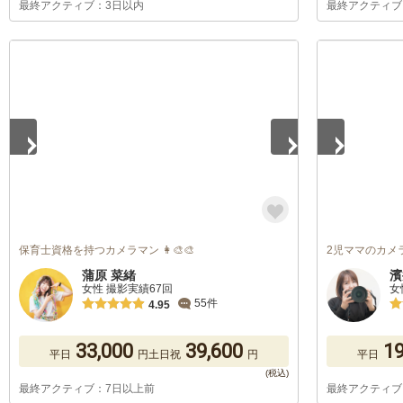
最終アクティブ：3日以内
最終アクティブ
1
/
5
1
/
5
保育士資格を持つカメラマン 👩‍🎨🎨
2児ママのカメ
蒲原 菜緒
濱
女性 撮影実績67回
女
55件
4.95
33,000
39,600
19
平日
円
土日祝
円
平日
最終アクティブ：7日以上前
最終アクティブ