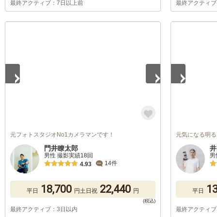
最終アクティブ：7日以上前
最終アクティブ
1
/
4
1
/
5
元フォトスタジオNo1カメラマンです！
元気になる明る
門井瞭太郎
井
男性 撮影実績18回
男
14件
4.93
18,700
22,440
13
平日
円
土日祝
円
平日
最終アクティブ：3日以内
最終アクティブ