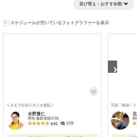
並び替え：
おすすめ順
スケジュールが空いているフォトグラファーを表示
1
/
5
＼まるで出張スタジオ撮影／
写真・動画・ド
水野貴仁
北
男性 撮影実績37回
男
22件
4.91