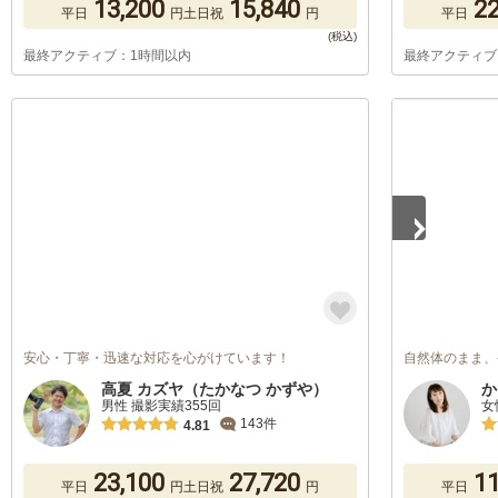
13,200
15,840
22
平日
円
土日祝
円
平日
最終アクティブ：1時間以内
最終アクティブ
1
/
4
安心・丁寧・迅速な対応を心がけています！
自然体のまま、
高夏 カズヤ（たかなつ かずや）
か
男性 撮影実績355回
女
143件
4.81
23,100
27,720
11
平日
円
土日祝
円
平日