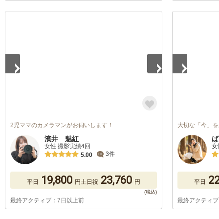
1
/
5
1
/
5
2児ママのカメラマンがお伺いします！
大切な「今」を
濱井 魅紅
ば
女性 撮影実績4回
女
3件
5.00
19,800
23,760
22
平日
円
土日祝
円
平日
最終アクティブ：7日以上前
最終アクティブ