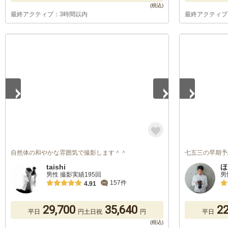
最終アクティブ：3時間以内
最終アクティブ
1
/
4
1
/
5
自然体の和やかな雰囲気で撮影します＾＾
七五三の早期予
taishi
ほ
男性 撮影実績195回
男
157件
4.91
29,700
35,640
22
平日
円
土日祝
円
平日