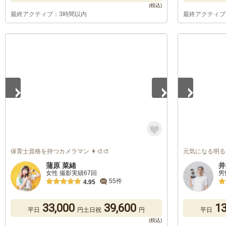
最終アクティブ：3時間以内
最終アクティブ
1
/
5
1
/
5
保育士資格を持つカメラマン 👩‍🎨🎨
元気になる明る
蒲原 菜緒
井
女性 撮影実績67回
男
55件
4.95
33,000
39,600
13
平日
円
土日祝
円
平日