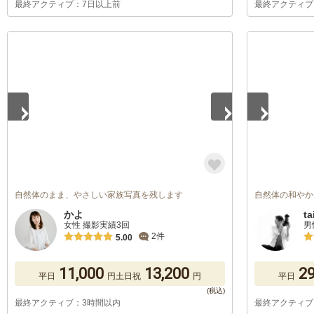
最終アクティブ：7日以上前
最終アクティブ
1
/
5
1
/
5
自然体のまま、やさしい家族写真を残します
自然体の和やか
かよ
ta
女性 撮影実績3回
男
2件
5.00
11,000
13,200
29
平日
円
土日祝
円
平日
最終アクティブ：3時間以内
最終アクティブ