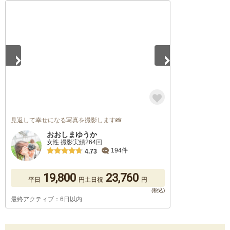
1
/
5
見返して幸せになる写真を撮影します📸
おおしまゆうか
女性 撮影実績264回
194件
4.73
19,800
23,760
平日
円
土日祝
円
最終アクティブ：6日以内