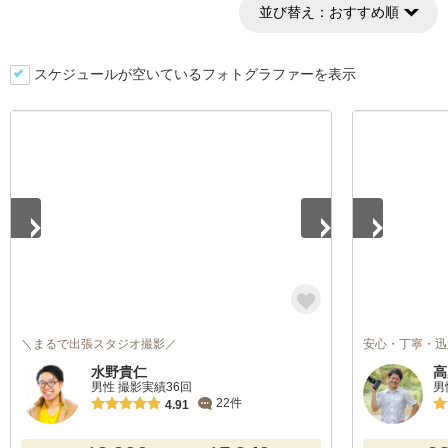
並び替え：
おすすめ順
スケジュールが空いているフォトグラファーを表示
1
/
5
1
/
5
＼まるで出張スタジオ撮影／
安心・丁寧・迅
水野貴仁
高
男性 撮影実績36回
男
22件
4.91