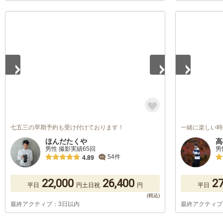
1
/
5
1
/
5
七五三の早期予約も受け付けております！
一緒に楽しい時
ほんだたくや
高
男性 撮影実績65回
男
54件
4.89
22,000
26,400
27
平日
円
土日祝
円
平日
最終アクティブ：3日以内
最終アクティブ