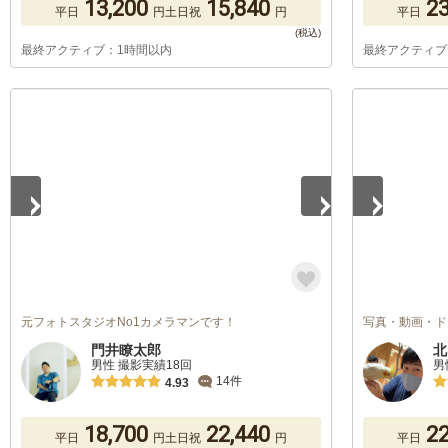
13,200
15,840
23
平日
円
土日祝
円
平日
最終アクティブ：1時間以内
最終アクティブ
1
/
4
1
/
5
元フォトスタジオNo1カメラマンです！
写真・動画・ド
門井瞭太郎
北
男性 撮影実績18回
男
14件
4.93
18,700
22,440
22
平日
円
土日祝
円
平日