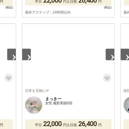
22,000
26,400
円
平日
円
土日祝
円
最終アクティブ：24時間以内
最
1
/
4
1
/
日常を宝物に🌱
笑
まっきー
女性 撮影実績0回
22,000
26,400
円
平日
円
土日祝
円