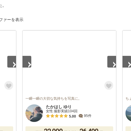
た。
ファーを表示
1
/
3
1
/
一瞬一瞬の大切な気持ちを写真に。
ち
たかはし ゆり
女性 撮影実績104回
95件
5.00