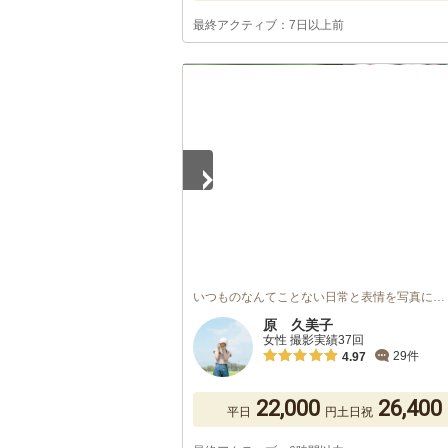
最終アクティブ：7日以上前
1
/
5
いつものなんてことない日常と表情を写真に…
原 久美子
女性 撮影実績37回
29件
4.97
22,000
26,400
平日
円
土日祝