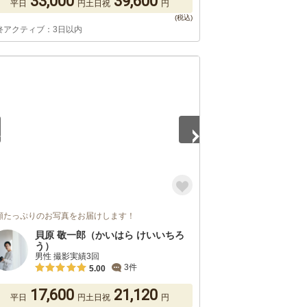
33,000
39,600
平日
円
土日祝
円
終アクティブ：3日以内
5
顔たっぷりのお写真をお届けします！
貝原 敬一郎（かいはら けいいちろ
う）
男性 撮影実績3回
3件
5.00
17,600
21,120
平日
円
土日祝
円