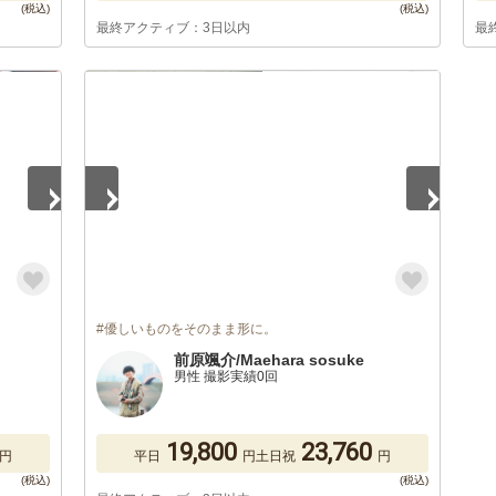
最終アクティブ：3日以内
最
1
/
5
#優しいものをそのまま形に。
前原颯介/Maehara sosuke
男性 撮影実績0回
19,800
23,760
円
平日
円
土日祝
円