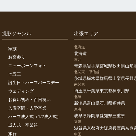
撮影ジャンル
出張エリア
北海道
家族
北海道
お宮参り
東北
ニューボーンフォト
青森県
岩手県
宮城県
秋田県
山形
北関東・甲信越
七五三
茨城県
栃木県
群馬県
山梨県
長野
誕生日・ハーフバースデー
南関東
埼玉県
千葉県
東京都
神奈川県
ウェディング
北陸
お食い初め・百日祝い
新潟県
富山県
石川県
福井県
入園卒園・入学卒業
東海
岐阜県
静岡県
愛知県
三重県
ハーフ成人式（1/2成人式）
近畿
成人式・卒業袴
滋賀県
京都府
大阪府
兵庫県
奈良
旅行
中国