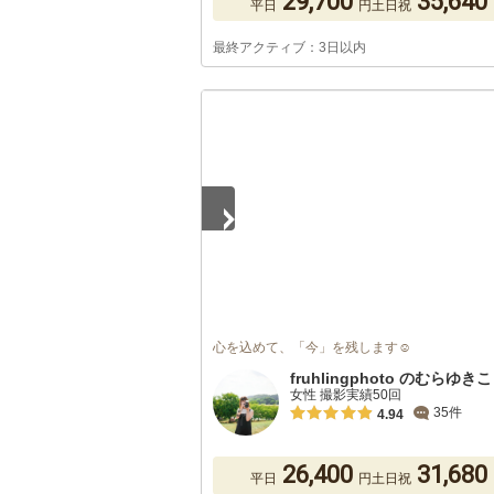
29,700
35,640
平日
円
土日祝
最終アクティブ：3日以内
1
/
5
心を込めて、「今」を残します☺︎︎
fruhlingphoto のむらゆきこ
女性 撮影実績50回
35件
4.94
26,400
31,680
平日
円
土日祝