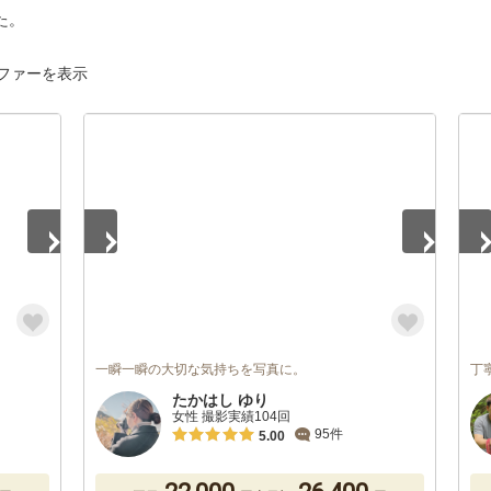
た。
ファーを表示
1
/
3
1
/
一瞬一瞬の大切な気持ちを写真に。
丁
たかはし ゆり
女性 撮影実績104回
95件
5.00