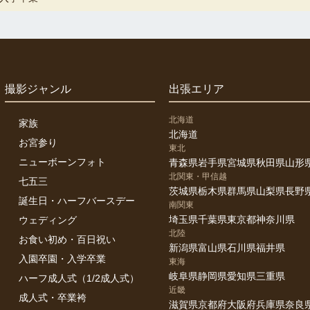
撮影ジャンル
出張エリア
北海道
家族
北海道
お宮参り
東北
ニューボーンフォト
青森県
岩手県
宮城県
秋田県
山形
北関東・甲信越
七五三
茨城県
栃木県
群馬県
山梨県
長野
誕生日・ハーフバースデー
南関東
埼玉県
千葉県
東京都
神奈川県
ウェディング
北陸
お食い初め・百日祝い
新潟県
富山県
石川県
福井県
入園卒園・入学卒業
東海
岐阜県
静岡県
愛知県
三重県
ハーフ成人式（1/2成人式）
近畿
成人式・卒業袴
滋賀県
京都府
大阪府
兵庫県
奈良