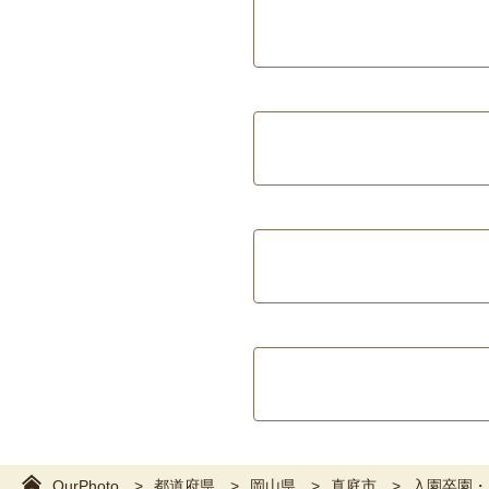
OurPhoto
都道府県
岡山県
真庭市
入園卒園・