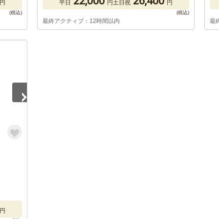
22,000
26,400
円
平日
円
土日祝
円
最終アクティブ：12時間以内
最
円