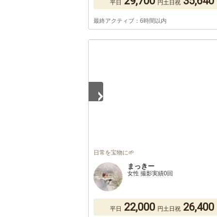
29,700
35,640
平日
円
土日祝
最終アクティブ：6時間以内
1
/
4
日常を宝物に🌱
まっきー
女性 撮影実績0回
22,000
26,400
平日
円
土日祝