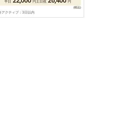
22,000
26,400
平日
円
土日祝
円
終アクティブ：3日以内