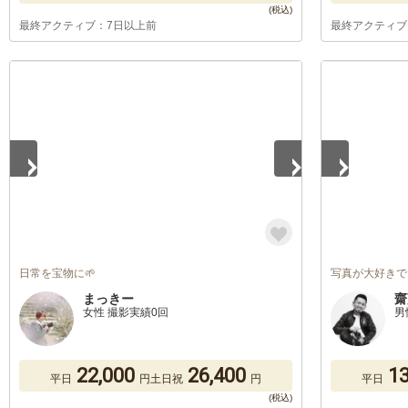
最終アクティブ：7日以上前
最終アクティブ
1
/
4
1
/
5
日常を宝物に🌱
写真が大好きで
まっきー
齋
女性 撮影実績0回
男
22,000
26,400
13
平日
円
土日祝
円
平日