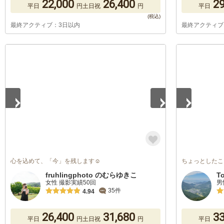
22,000
26,400
29
平日
円
土日祝
円
平日
最終アクティブ：3日以内
最終アクティブ
1
/
5
1
/
5
心を込めて、「今」を残します☺︎︎
ちょっとしたこ
fruhlingphoto のむらゆきこ
T
女性 撮影実績50回
男
35件
4.94
26,400
31,680
33
平日
円
土日祝
円
平日