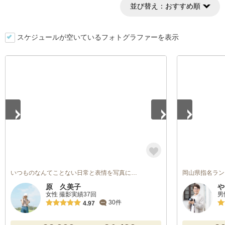
並び替え：
おすすめ順
スケジュールが空いているフォトグラファーを表示
1
/
5
1
/
5
いつものなんてことない日常と表情を写真に…
岡山県指名ラン
原 久美子
や
女性 撮影実績37回
男
30件
4.97