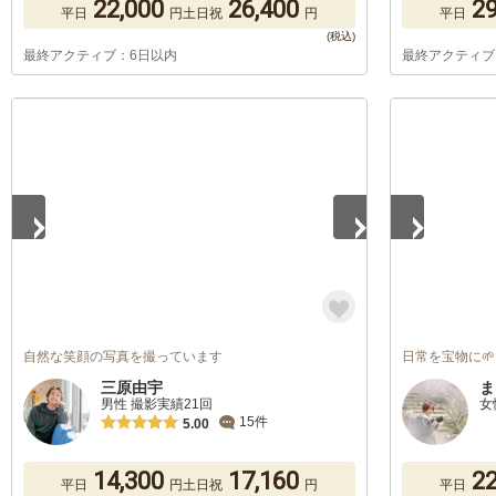
22,000
26,400
29
平日
円
土日祝
円
平日
最終アクティブ：6日以内
最終アクティブ
1
/
5
1
/
4
自然な笑顔の写真を撮っています
日常を宝物に🌱
三原由宇
ま
男性 撮影実績21回
女
15件
5.00
14,300
17,160
22
平日
円
土日祝
円
平日