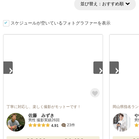
並び替え：
おすすめ順
スケジュールが空いているフォトグラファーを表示
1
/
3
1
/
5
丁寧に対応し、楽しく撮影がモットーです！
岡山県指名ラン
佐藤 みずき
や
男性 撮影実績26回
男
23件
4.91