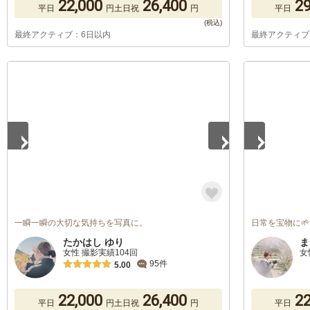
22,000
26,400
29
平日
円
土日祝
円
平日
最終アクティブ：6日以内
最終アクティブ
1
/
5
1
/
4
一瞬一瞬の大切な気持ちを写真に。
日常を宝物に🌱
たかはし ゆり
ま
女性 撮影実績104回
女
95件
5.00
22,000
26,400
22
平日
円
土日祝
円
平日