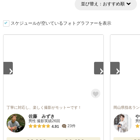
並び替え：
おすすめ順
スケジュールが空いているフォトグラファーを表示
1
/
4
1
/
5
丁寧に対応し、楽しく撮影がモットーです！
岡山県指名ラン
佐藤 みずき
や
男性 撮影実績26回
男
23件
4.91