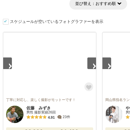
並び替え：
おすすめ順
スケジュールが空いているフォトグラファーを表示
1
/
4
1
/
5
丁寧に対応し、楽しく撮影がモットーです！
岡山県指名ラン
佐藤 みずき
や
男性 撮影実績26回
男
23件
4.91