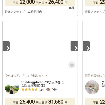
22,000
26,400
29
平日
円
土日祝
円
平日
最終アクティブ：12時間以内
最終アクティブ
1
/
5
1
/
4
心を込めて、「今」を残します☺︎︎
日常を宝物に🌱
fruhlingphoto のむらゆきこ
ま
女性 撮影実績50回
女
35件
4.94
26,400
31,680
22
平日
円
土日祝
円
平日