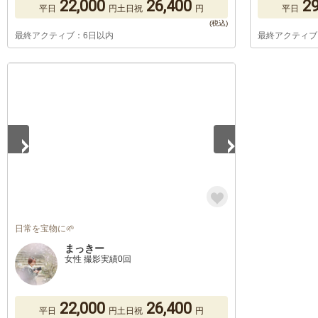
22,000
26,400
29
平日
円
土日祝
円
平日
最終アクティブ：6日以内
最終アクティブ
1
/
4
日常を宝物に🌱
まっきー
女性 撮影実績0回
22,000
26,400
平日
円
土日祝
円