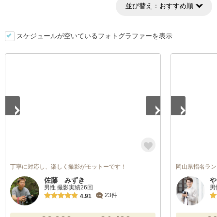
並び替え：
おすすめ順
スケジュールが空いているフォトグラファーを表示
1
/
4
1
/
5
丁寧に対応し、楽しく撮影がモットーです！
岡山県指名ラン
佐藤 みずき
や
男性 撮影実績26回
男
23件
4.91