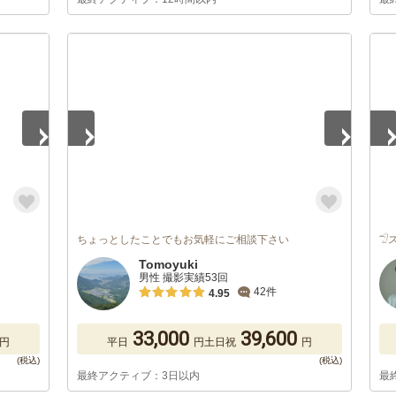
1
/
5
1
/
ちょっとしたことでもお気軽にご相談下さい

Tomoyuki
男性 撮影実績53回
42件
4.95
33,000
39,600
円
平日
円
土日祝
円
最終アクティブ：3日以内
最