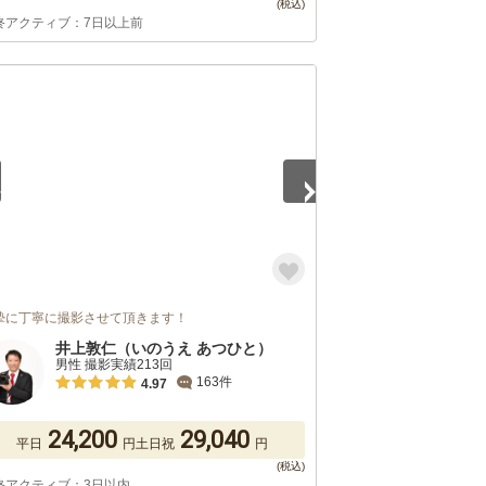
終アクティブ：7日以上前
5
摯に丁寧に撮影させて頂きます！
井上敦仁（いのうえ あつひと）
男性 撮影実績213回
163件
4.97
24,200
29,040
平日
円
土日祝
円
終アクティブ：3日以内