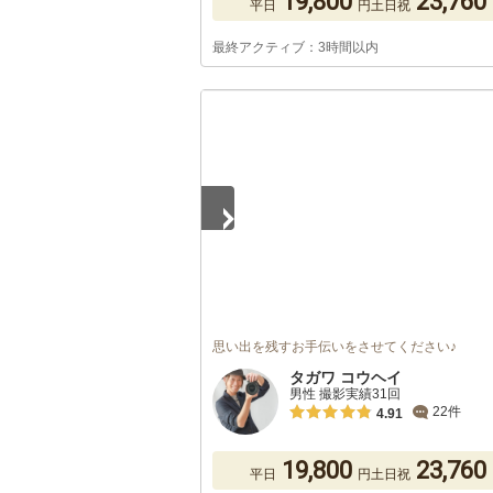
19,800
23,760
平日
円
土日祝
最終アクティブ：3時間以内
1
/
5
思い出を残すお手伝いをさせてください♪
タガワ コウヘイ
男性 撮影実績31回
22件
4.91
19,800
23,760
平日
円
土日祝