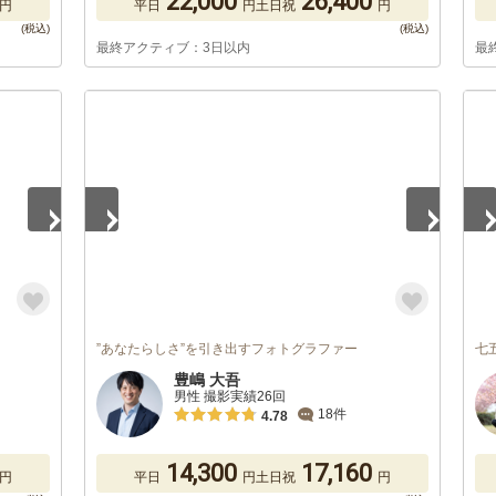
22,000
26,400
円
平日
円
土日祝
円
最終アクティブ：3日以内
最
1
/
5
1
/
”あなたらしさ”を引き出すフォトグラファー
七五
豊嶋 大吾
男性 撮影実績26回
18件
4.78
14,300
17,160
円
平日
円
土日祝
円