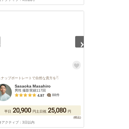
5
スナップポートレートで自然な貴方を𓄃
Sasaoka Masahiro
男性 撮影実績117回
88件
4.97
20,900
25,080
平日
円
土日祝
円
終アクティブ：3日以内