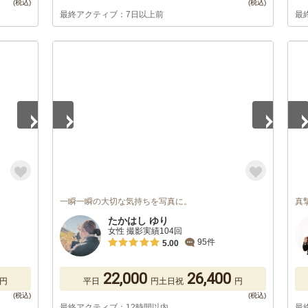
最終アクティブ：7日以上前
最
1
/
5
1
/
一瞬一瞬の大切な気持ちを写真に。
真
たかはし ゆり
女性 撮影実績104回
95件
5.00
22,000
26,400
円
平日
円
土日祝
円
最終アクティブ：12時間以内
最