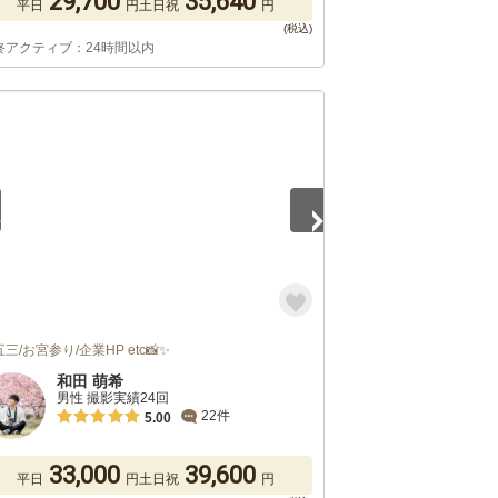
29,700
35,640
平日
円
土日祝
円
終アクティブ：24時間以内
5
三/お宮参り/企業HP etc📸✨
和田 萌希
男性 撮影実績24回
22件
5.00
33,000
39,600
平日
円
土日祝
円