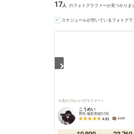
17
人
のフォトグラファーが見つかりま
スケジュールが空いているフォトグラ
1
/
3
３児のプロパパグラファー！
こうめい
男性 撮影実績57回
44件
4.91