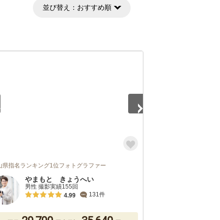
並び替え：
おすすめ順
5
山県指名ランキング1位フォトグラファー
やまもと きょうへい
男性 撮影実績155回
131件
4.99