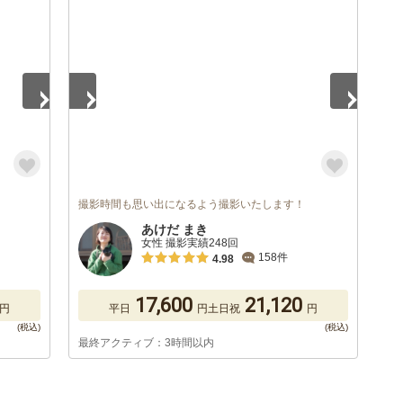
1
/
5
撮影時間も思い出になるよう撮影いたします！
あけだ まき
女性 撮影実績248回
158件
4.98
17,600
21,120
円
平日
円
土日祝
円
最終アクティブ：3時間以内