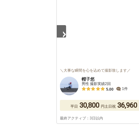
1
/
5
＼大事な瞬間を心を込めて撮影致します／
帽子悠
男性 撮影実績2回
1件
5.00
30,800
36,960
平日
円
土日祝
最終アクティブ：3日以内