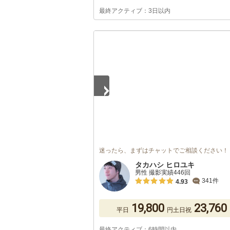
最終アクティブ：3日以内
1
/
5
迷ったら、まずはチャットでご相談ください！
タカハシ ヒロユキ
男性 撮影実績446回
341件
4.93
19,800
23,760
平日
円
土日祝
最終アクティブ：6時間以内