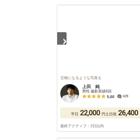
1
/
5
宝物になるような写真を
上田 純
男性 撮影実績6回
4件
5.00
22,000
26,400
平日
円
土日祝
最終アクティブ：3日以内