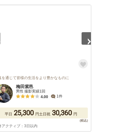
5
真を通じて皆様の生活をより豊かなものに
梅田紫邑
男性 撮影実績1回
1件
4.00
25,300
30,360
平日
円
土日祝
円
終アクティブ：3日以内