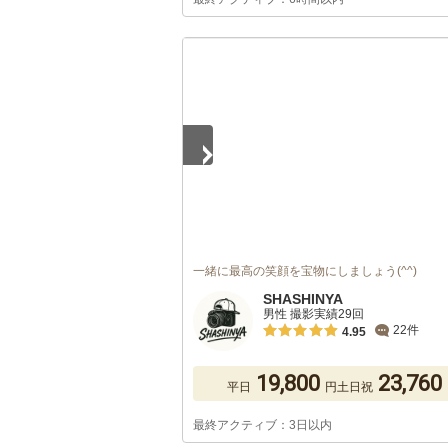
1
/
5
一緒に最高の笑顔を宝物にしましょう(^^)
SHASHINYA
男性 撮影実績29回
22件
4.95
19,800
23,760
平日
円
土日祝
最終アクティブ：3日以内