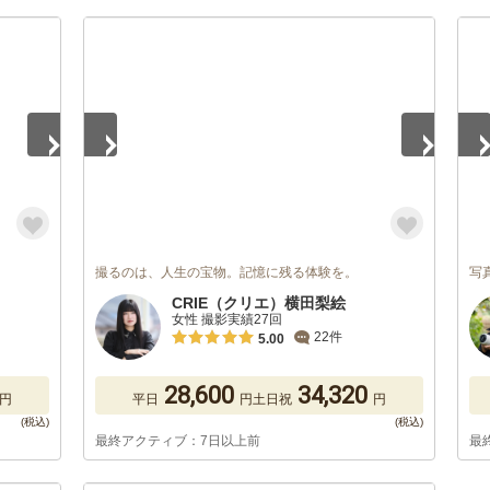
1
/
5
1
/
撮るのは、人生の宝物。記憶に残る体験を。
写
CRIE（クリエ）横田梨絵
女性 撮影実績27回
22件
5.00
28,600
34,320
円
平日
円
土日祝
円
最終アクティブ：7日以上前
最