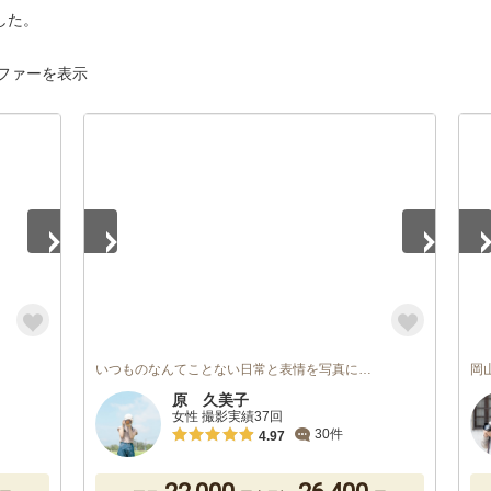
した。
ファーを表示
1
/
5
1
/
いつものなんてことない日常と表情を写真に…
岡
原 久美子
女性 撮影実績37回
30件
4.97