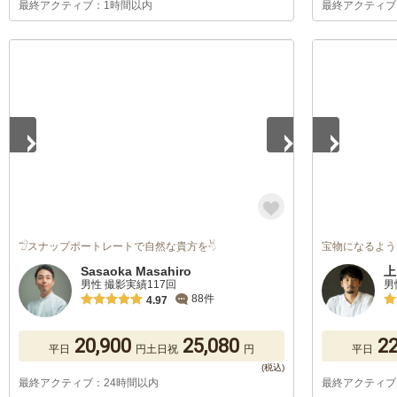
最終アクティブ：1時間以内
最終アクティブ
1
/
5
1
/
5
𓅿スナップポートレートで自然な貴方を𓄃
宝物になるよう
Sasaoka Masahiro
上
男性 撮影実績117回
男
88件
4.97
20,900
25,080
22
平日
円
土日祝
円
平日
最終アクティブ：24時間以内
最終アクティブ