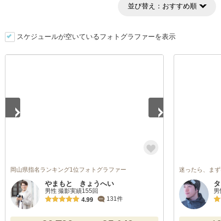
並び替え：
おすすめ順
スケジュールが空いているフォトグラファーを表示
1
/
2
岡山県指名ランキング1位フォトグラファー
迷ったら、まず
やまもと きょうへい
タ
男性 撮影実績155回
男
131件
4.99