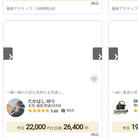
最終アクティブ：24時間以内
最終アクティブ
1
/
5
1
/
5
一瞬一瞬の大切な気持ちを写真に。
一緒に最高の笑
たかはし ゆり
S
女性 撮影実績104回
男
95件
5.00
22,000
26,400
19
平日
円
土日祝
円
平日