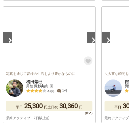
1
/
5
1
/
5
写真を通じて皆様の生活をより豊かなものに
＼大事な瞬間を
梅田紫邑
帽
男性 撮影実績1回
男
1件
4.00
25,300
30,360
30
平日
円
土日祝
円
平日
最終アクティブ：7日以上前
最終アクティブ