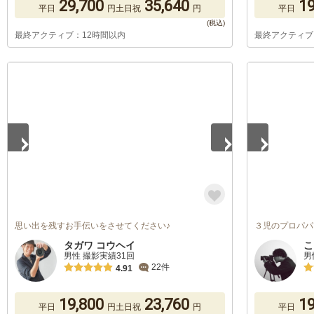
29,700
35,640
19
平日
円
土日祝
円
平日
最終アクティブ：12時間以内
最終アクティブ
1
/
5
1
/
5
思い出を残すお手伝いをさせてください♪
３児のプロパパ
タガワ コウヘイ
こ
男性 撮影実績31回
男
22件
4.91
19,800
23,760
19
平日
円
土日祝
円
平日