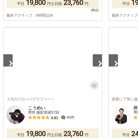
19,800
23,760
19
平日
円
土日祝
円
平日
最終アクティブ：6時間以内
最終アクティブ
1
/
5
1
/
5
３児のプロパパグラファー！
真摯に丁寧に撮
こうめい
井
男性 撮影実績57回
男
44件
4.91
19,800
23,760
24
平日
円
土日祝
円
平日