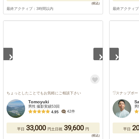
最終アクティブ：3時間以内
最終アクティブ
1
/
5
1
/
5
ちょっとしたことでもお気軽にご相談下さい
𓅿スナップポー
Tomoyuki
S
男性 撮影実績53回
男
42件
4.95
33,000
39,600
20
平日
円
土日祝
円
平日