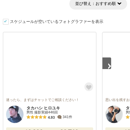
並び替え：
おすすめ順
スケジュールが空いているフォトグラファーを表示
1
/
5
迷ったら、まずはチャットでご相談ください！
思い出を残すお
タカハシ ヒロユキ
タ
男性 撮影実績446回
男
341件
4.93