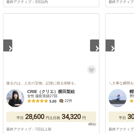
最終アクティブ：3日以内
最終アクティブ
1
/
5
1
/
5
撮るのは、人生の宝物。記憶に残る体験を。
＼大事な瞬間を
CRIE（クリエ）横田梨絵
帽
女性 撮影実績27回
男
22件
5.00
28,600
34,320
30
平日
円
土日祝
円
平日
最終アクティブ：7日以上前
最終アクティブ