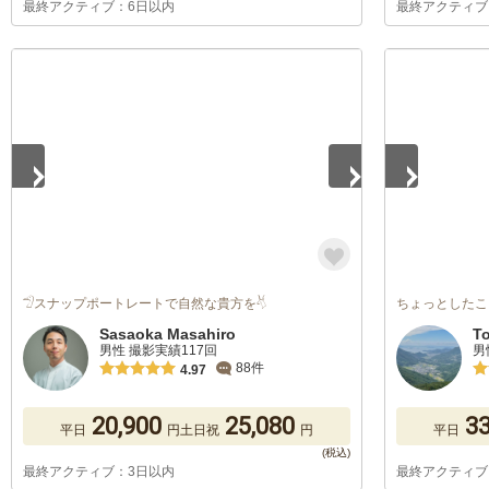
最終アクティブ：6日以内
最終アクティブ
1
/
5
1
/
5
𓅿スナップポートレートで自然な貴方を𓄃
ちょっとしたこ
Sasaoka Masahiro
T
男性 撮影実績117回
男
88件
4.97
20,900
25,080
33
平日
円
土日祝
円
平日
最終アクティブ：3日以内
最終アクティブ