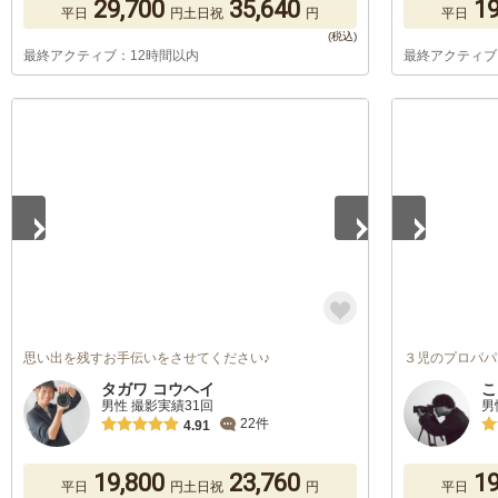
29,700
35,640
19
平日
円
土日祝
円
平日
最終アクティブ：12時間以内
最終アクティブ
1
/
5
1
/
5
思い出を残すお手伝いをさせてください♪
３児のプロパパ
タガワ コウヘイ
こ
男性 撮影実績31回
男
22件
4.91
19,800
23,760
19
平日
円
土日祝
円
平日