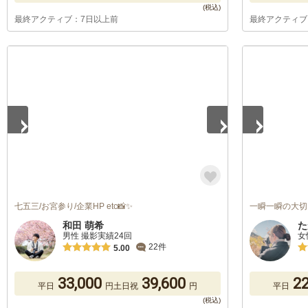
最終アクティブ：7日以上前
最終アクティブ
1
/
5
1
/
5
七五三/お宮参り/企業HP etc📸✨
一瞬一瞬の大切
和田 萌希
た
男性 撮影実績24回
女
22件
5.00
33,000
39,600
22
平日
円
土日祝
円
平日