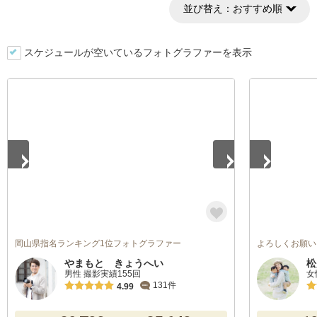
並び替え：
おすすめ順
スケジュールが空いているフォトグラファーを表示
1
/
5
1
/
5
岡山県指名ランキング1位フォトグラファー
よろしくお願い
やまもと きょうへい
松
男性 撮影実績155回
女
131件
4.99