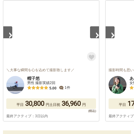
1
/
5
1
/
5
＼大事な瞬間を心を込めて撮影致します／
撮影時間も思い
帽子悠
あ
男性 撮影実績2回
女
1件
5.00
30,800
36,960
17
平日
円
土日祝
円
平日
最終アクティブ：3日以内
最終アクティブ