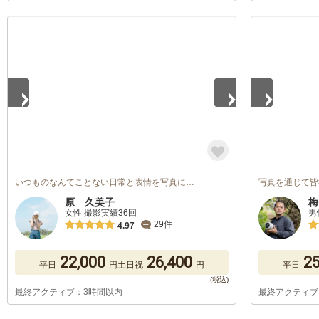
1
/
5
1
/
5
いつものなんてことない日常と表情を写真に…
写真を通じて皆
原 久美子
梅
女性 撮影実績36回
男
29件
4.97
22,000
26,400
25
平日
円
土日祝
円
平日
最終アクティブ：3時間以内
最終アクティブ