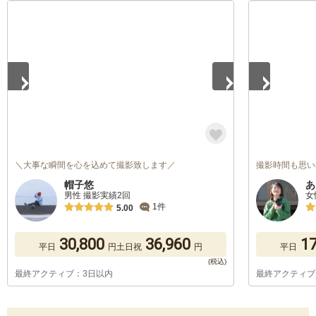
1
/
5
1
/
5
＼大事な瞬間を心を込めて撮影致します／
撮影時間も思い
帽子悠
あ
男性 撮影実績2回
女
1件
5.00
30,800
36,960
17
平日
円
土日祝
円
平日
最終アクティブ：3日以内
最終アクティブ