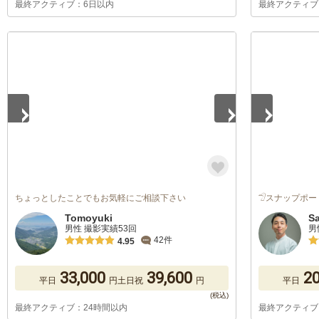
最終アクティブ：6日以内
最終アクティブ
1
/
5
1
/
5
ちょっとしたことでもお気軽にご相談下さい
𓅿スナップポー
Tomoyuki
S
男性 撮影実績53回
男
42件
4.95
33,000
39,600
20
平日
円
土日祝
円
平日
最終アクティブ：24時間以内
最終アクティブ