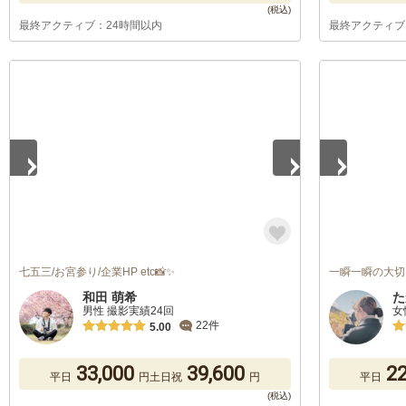
最終アクティブ：24時間以内
最終アクティブ
1
/
5
1
/
5
七五三/お宮参り/企業HP etc📸✨
一瞬一瞬の大切
和田 萌希
た
男性 撮影実績24回
女
22件
5.00
33,000
39,600
22
平日
円
土日祝
円
平日