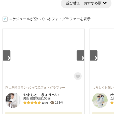
並び替え：
おすすめ順
スケジュールが空いているフォトグラファーを表示
1
/
5
1
/
5
岡山県指名ランキング1位フォトグラファー
よろしくお願い
やまもと きょうへい
松
男性 撮影実績155回
女
131件
4.99