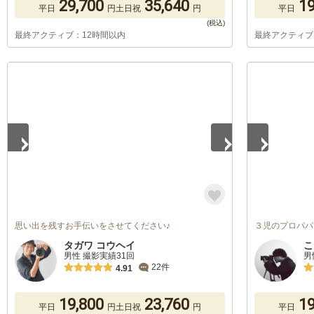
29,700
35,640
19
平日
円
土日祝
円
平日
最終アクティブ：12時間以内
最終アクティブ
1
/
5
1
/
5
思い出を残すお手伝いをさせてください♪
３児のプロパパ
タガワ コウヘイ
こ
男性 撮影実績31回
男
22件
4.91
19,800
23,760
19
平日
円
土日祝
円
平日