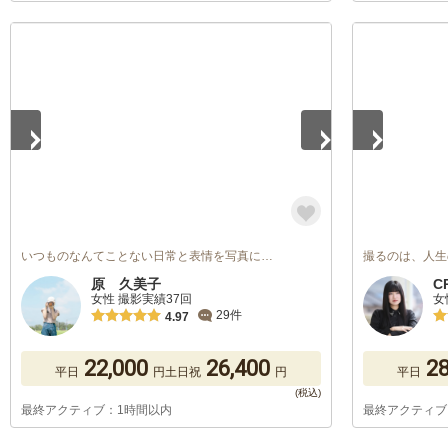
1
/
5
1
/
5
いつものなんてことない日常と表情を写真に…
撮るのは、人生
原 久美子
C
女性 撮影実績37回
女
29件
4.97
22,000
26,400
28
平日
円
土日祝
円
平日
最終アクティブ：1時間以内
最終アクティブ