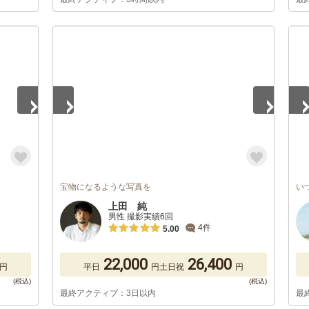
1
/
5
1
/
宝物になるような写真を
い
上田 純
男性 撮影実績6回
4件
5.00
22,000
26,400
円
平日
円
土日祝
円
最終アクティブ：3日以内
最