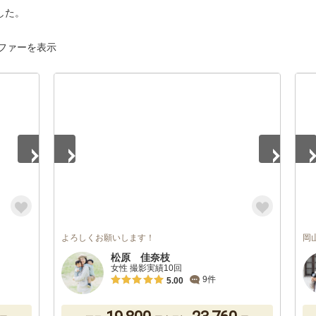
した。
ファーを表示
1
/
5
1
/
よろしくお願いします！
岡
松原 佳奈枝
女性 撮影実績10回
9件
5.00