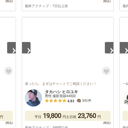
最終アクティブ：7日以上前
最
1
/
5
1
/
迷ったら、まずはチャットでご相談ください！
一
タカハシ ヒロユキ
男性 撮影実績446回
341件
4.93
19,800
23,760
円
平日
円
土日祝
円
最終アクティブ：3時間以内
最