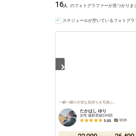
16
人
のフォトグラファーが見つかりま
スケジュールが空いているフォトグラ
1
/
5
一瞬一瞬の大切な気持ちを写真に。
たかはし ゆり
女性 撮影実績104回
95件
5.00