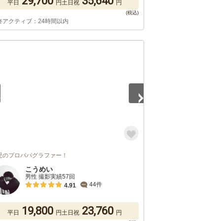
29,700
35,640
平日
円
土日祝
円
終アクティブ：24時間以内
5
児のプロパパグラファー！
こうめい
男性 撮影実績57回
44件
4.91
19,800
23,760
平日
円
土日祝
円