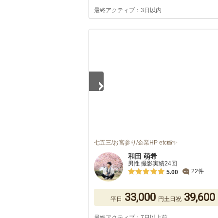
最終アクティブ：3日以内
1
/
5
七五三/お宮参り/企業HP etc📸✨
和田 萌希
男性 撮影実績24回
22件
5.00
33,000
39,600
平日
円
土日祝
最終アクティブ：7日以上前