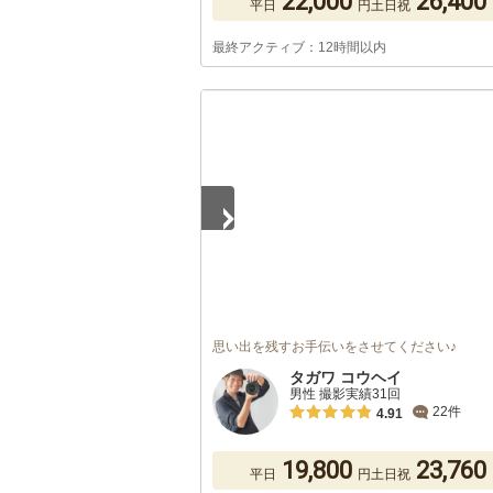
22,000
26,400
平日
円
土日祝
最終アクティブ：12時間以内
1
/
5
思い出を残すお手伝いをさせてください♪
タガワ コウヘイ
男性 撮影実績31回
22件
4.91
19,800
23,760
平日
円
土日祝