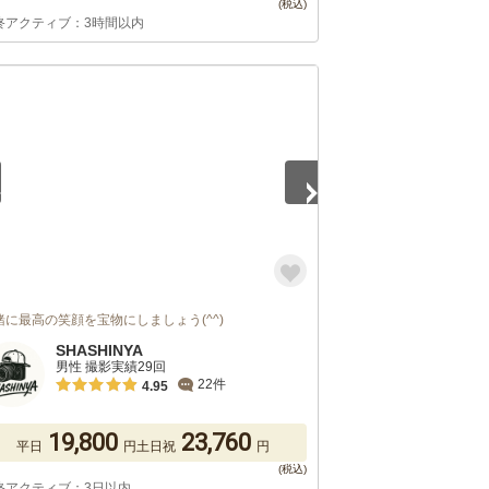
終アクティブ：3時間以内
5
緒に最高の笑顔を宝物にしましょう(^^)
SHASHINYA
男性 撮影実績29回
22件
4.95
19,800
23,760
平日
円
土日祝
円
終アクティブ：3日以内