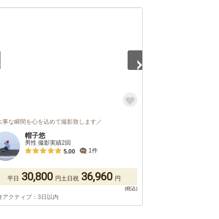
5
大事な瞬間を心を込めて撮影致します／
帽子悠
男性 撮影実績2回
1件
5.00
30,800
36,960
平日
円
土日祝
円
終アクティブ：3日以内