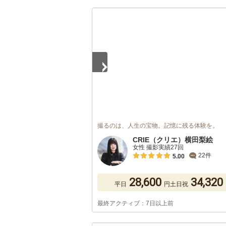
1
/
5
撮るのは、人生の宝物。記憶に残る体験を。
CRIE（クリエ）横田梨絵
女性 撮影実績27回
22件
5.00
28,600
34,320
平日
円
土日祝
最終アクティブ：7日以上前