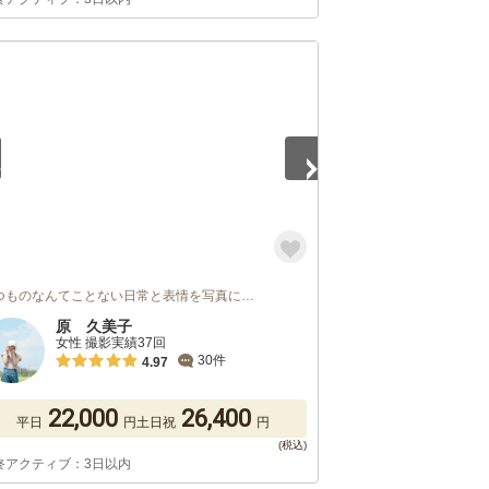
5
つものなんてことない日常と表情を写真に…
原 久美子
女性 撮影実績37回
30件
4.97
22,000
26,400
平日
円
土日祝
円
終アクティブ：3日以内