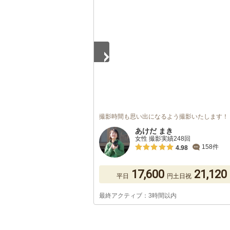
1
/
5
撮影時間も思い出になるよう撮影いたします！
あけだ まき
女性 撮影実績248回
158件
4.98
17,600
21,120
平日
円
土日祝
最終アクティブ：3時間以内