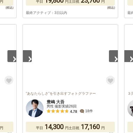
19,800
23,760
円
平日
円
土日祝
円
最終アクティブ：3日以内
最
1
/
5
1
/
”あなたらしさ”を引き出すフォトグラファー
３
豊嶋 大吾
男性 撮影実績26回
18件
4.78
14,300
17,160
円
平日
円
土日祝
円