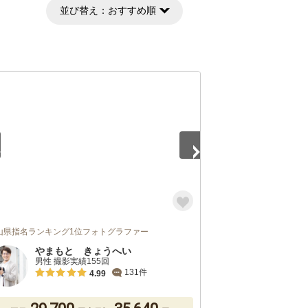
並び替え：
おすすめ順
5
山県指名ランキング1位フォトグラファー
やまもと きょうへい
男性 撮影実績155回
131件
4.99