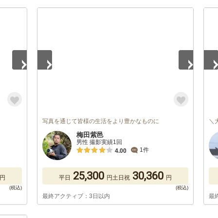
1
/
5
1
/
写真を通じて皆様の生活をより豊かなものに
＼
梅田紫邑
男性 撮影実績1回
1件
4.00
25,300
30,360
円
平日
円
土日祝
円
最終アクティブ：3日以内
最