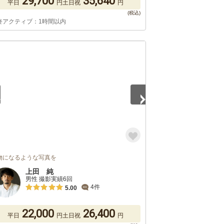
29,700
35,640
平日
円
土日祝
円
終アクティブ：1時間以内
5
物になるような写真を
上田 純
男性 撮影実績6回
4件
5.00
22,000
26,400
平日
円
土日祝
円