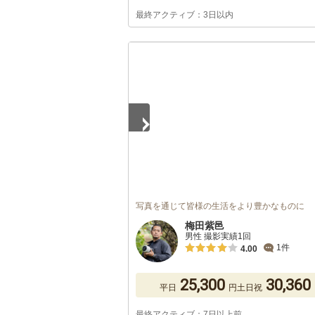
最終アクティブ：3日以内
1
/
5
写真を通じて皆様の生活をより豊かなものに
梅田紫邑
男性 撮影実績1回
1件
4.00
25,300
30,360
平日
円
土日祝
最終アクティブ：7日以上前