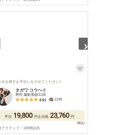
5
い出を残すお手伝いをさせてください♪
タガワ コウヘイ
男性 撮影実績31回
22件
4.91
19,800
23,760
平日
円
土日祝
円
終アクティブ：1時間以内