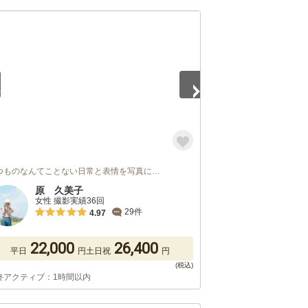
5
つものなんてことない日常と表情を写真に…
原 久美子
女性 撮影実績36回
29件
4.97
22,000
26,400
平日
円
土日祝
円
終アクティブ：1時間以内