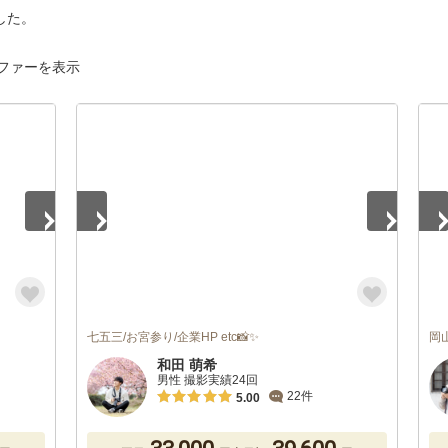
した。
ファーを表示
1
/
4
1
/
七五三/お宮参り/企業HP etc📸✨
岡
和田 萌希
男性 撮影実績24回
22件
5.00