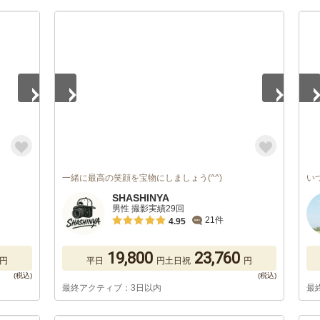
1
/
5
1
/
一緒に最高の笑顔を宝物にしましょう(^^)
い
SHASHINYA
男性 撮影実績29回
21件
4.95
19,800
23,760
円
平日
円
土日祝
円
最終アクティブ：3日以内
最