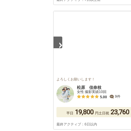
1
/
5
よろしくお願いします！
松原 佳奈枝
女性 撮影実績10回
9件
5.00
19,800
23,760
平日
円
土日祝
最終アクティブ：6日以内