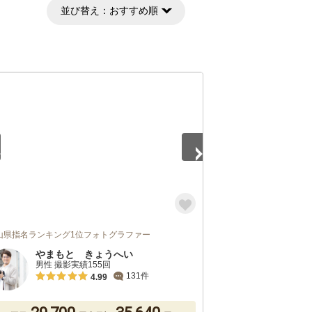
並び替え：
おすすめ順
2
山県指名ランキング1位フォトグラファー
やまもと きょうへい
男性 撮影実績155回
131件
4.99