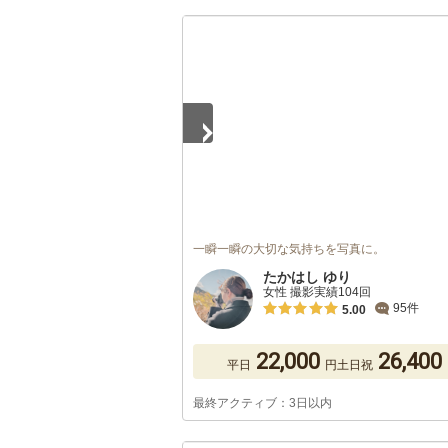
1
/
5
一瞬一瞬の大切な気持ちを写真に。
たかはし ゆり
女性 撮影実績104回
95件
5.00
22,000
26,400
平日
円
土日祝
最終アクティブ：3日以内