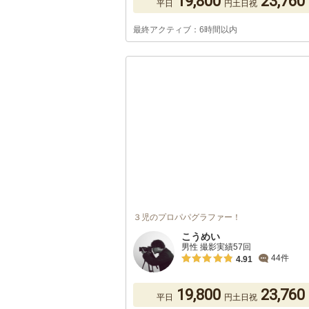
19,800
23,760
平日
円
土日祝
最終アクティブ：6時間以内
３児のプロパパグラファー！
こうめい
男性 撮影実績57回
44件
4.91
19,800
23,760
平日
円
土日祝