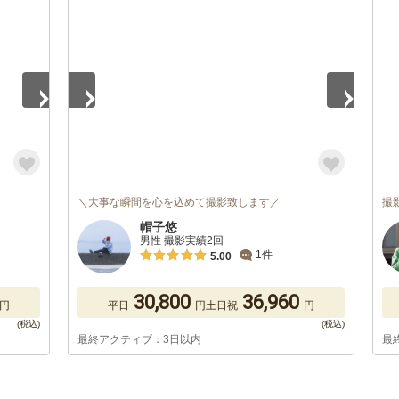
1
/
5
＼大事な瞬間を心を込めて撮影致します／
撮
帽子悠
男性 撮影実績2回
1件
5.00
30,800
36,960
円
平日
円
土日祝
円
最終アクティブ：3日以内
最