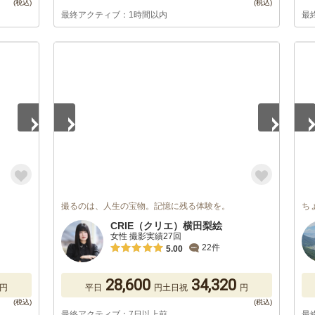
最終アクティブ：1時間以内
最
1
/
5
1
/
撮るのは、人生の宝物。記憶に残る体験を。
ち
CRIE（クリエ）横田梨絵
女性 撮影実績27回
22件
5.00
28,600
34,320
円
平日
円
土日祝
円
最終アクティブ：7日以上前
最