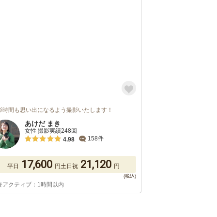
影時間も思い出になるよう撮影いたします！
あけだ まき
女性 撮影実績248回
158件
4.98
17,600
21,120
平日
円
土日祝
円
終アクティブ：1時間以内