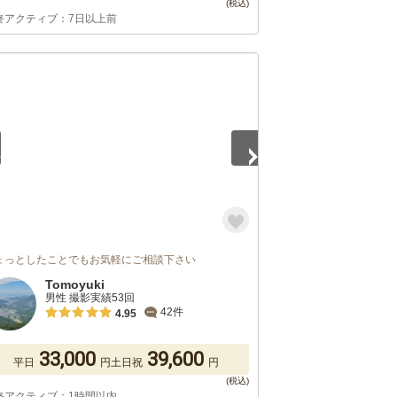
終アクティブ：7日以上前
2
ょっとしたことでもお気軽にご相談下さい
Tomoyuki
男性 撮影実績53回
42件
4.95
33,000
39,600
平日
円
土日祝
円
終アクティブ：1時間以内