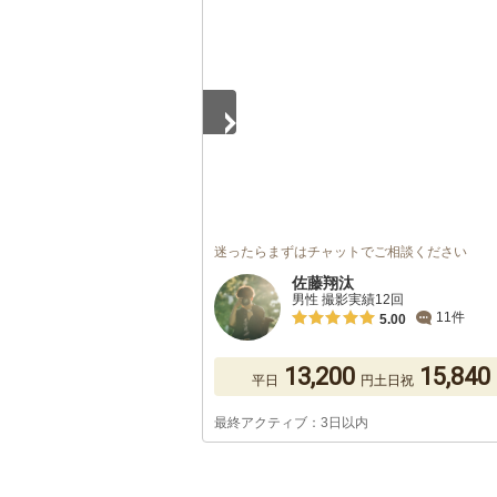
1
/
5
迷ったらまずはチャットでご相談ください
佐藤翔汰
男性 撮影実績12回
11件
5.00
13,200
15,840
平日
円
土日祝
最終アクティブ：3日以内