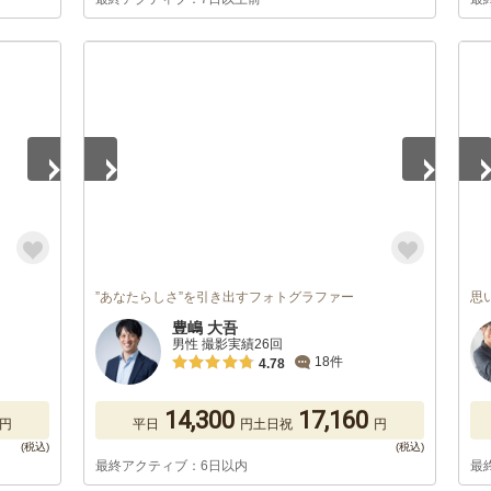
1
/
5
1
/
”あなたらしさ”を引き出すフォトグラファー
思
豊嶋 大吾
男性 撮影実績26回
18件
4.78
14,300
17,160
円
平日
円
土日祝
円
最終アクティブ：6日以内
最