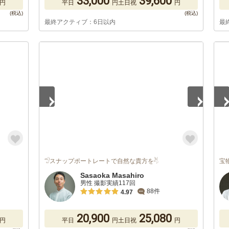
33,000
39,600
円
平日
円
土日祝
円
最終アクティブ：6日以内
最
1
/
5
1
/
𓅿スナップポートレートで自然な貴方を𓄃
宝
Sasaoka Masahiro
男性 撮影実績117回
88件
4.97
20,900
25,080
円
平日
円
土日祝
円