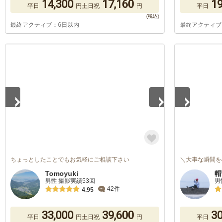
14,300
17,160
19
平日
円
土日祝
円
平日
最終アクティブ：6日以内
最終アクティブ
1
/
5
1
/
5
ちょっとしたことでもお気軽にご相談下さい
＼大事な瞬間を
Tomoyuki
帽
男性 撮影実績53回
男
42件
4.95
33,000
39,600
30
平日
円
土日祝
円
平日