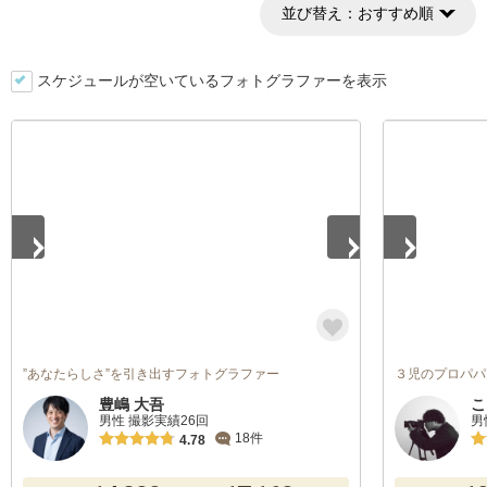
並び替え：
おすすめ順
スケジュールが空いているフォトグラファーを表示
1
/
5
1
/
5
”あなたらしさ”を引き出すフォトグラファー
３児のプロパパ
豊嶋 大吾
こ
男性 撮影実績26回
男
18件
4.78