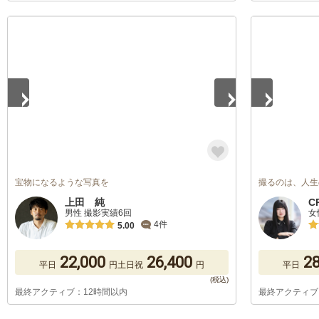
1
/
5
1
/
5
宝物になるような写真を
撮るのは、人生
上田 純
C
男性 撮影実績6回
女
4件
5.00
22,000
26,400
28
平日
円
土日祝
円
平日
最終アクティブ：12時間以内
最終アクティブ