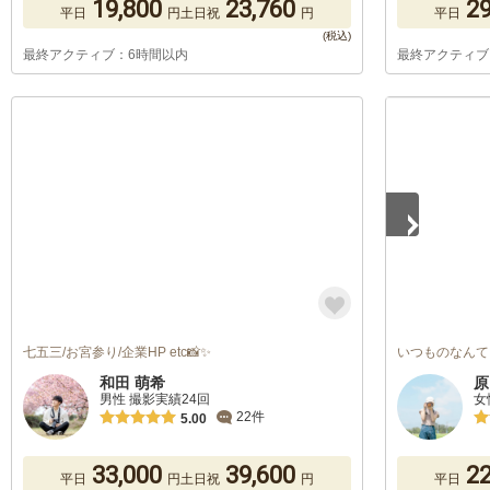
19,800
23,760
29
平日
円
土日祝
円
平日
最終アクティブ：6時間以内
最終アクティブ
1
/
2
七五三/お宮参り/企業HP etc📸✨
いつものなんて
和田 萌希
原
男性 撮影実績24回
女
22件
5.00
33,000
39,600
22
平日
円
土日祝
円
平日