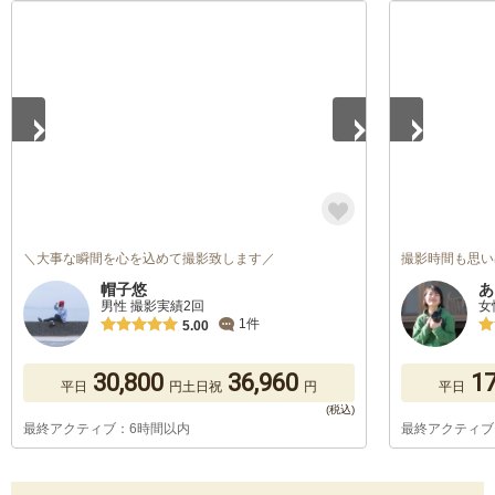
1
/
5
1
/
5
＼大事な瞬間を心を込めて撮影致します／
撮影時間も思い
帽子悠
あ
男性 撮影実績2回
女
1件
5.00
30,800
36,960
17
平日
円
土日祝
円
平日
最終アクティブ：6時間以内
最終アクティブ