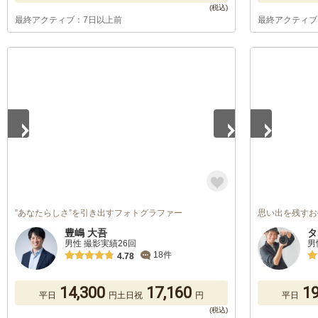
最終アクティブ：7日以上前
最終アクティブ
1
/
5
1
/
5
”あなたらしさ”を引き出すフォトグラファー
思い出を残すお
豊嶋 大吾
タ
男性 撮影実績26回
男
18件
4.78
14,300
17,160
19
平日
円
土日祝
円
平日