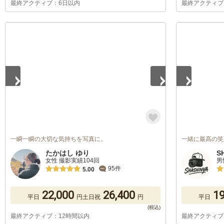
最終アクティブ：6日以内
最終アクティブ
1
/
5
1
/
5
一瞬一瞬の大切な気持ちを写真に。
一緒に最高の笑
たかはし ゆり
S
女性 撮影実績104回
男
95件
5.00
22,000
26,400
19
平日
円
土日祝
円
平日
最終アクティブ：12時間以内
最終アクティブ