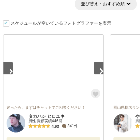
並び替え：
おすすめ順
スケジュールが空いているフォトグラファーを表示
1
/
3
迷ったら、まずはチャットでご相談ください！
岡山県指名ラン
タカハシ ヒロユキ
や
男性 撮影実績446回
男
341件
4.93