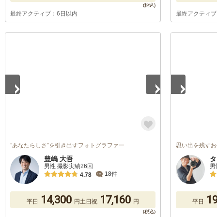
最終アクティブ：6日以内
最終アクティブ
1
/
5
1
/
5
”あなたらしさ”を引き出すフォトグラファー
思い出を残すお
豊嶋 大吾
タ
男性 撮影実績26回
男
18件
4.78
14,300
17,160
19
平日
円
土日祝
円
平日