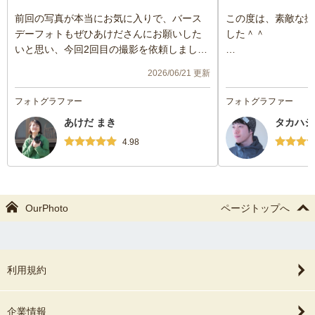
前回の写真が本当にお気に入りで、バース
この度は、素敵な撮
デーフォトもぜひあけださんにお願いした
した＾＾
いと思い、今回2回目の撮影を依頼しまし
た。
娘の1歳の誕生日を
2026/06/21 更新
言う希望を叶えてく
明るい雰囲気での撮影で、リラックスして
す。
フォトグラファー
フォトグラファー
過ごせるので、家族みんなの自然な表情を
桜の開花時期や雨天
あけだ まき
タカハシ
引き出してくださりました！また、撮影場
更させていただきま
所に悩んでいましたが、相談させていただ
くださり助かりまし
4.98
くと、とっても素敵な場所を提案してくだ
また、機会がありま
さり、嬉しかったです！
す。
出来上がりの写真にも大満足です♪
OurPhoto
ページトップへ
また子どもの成長の節目にお願いしたいで
す。
ありがとうございました！
利用規約
企業情報