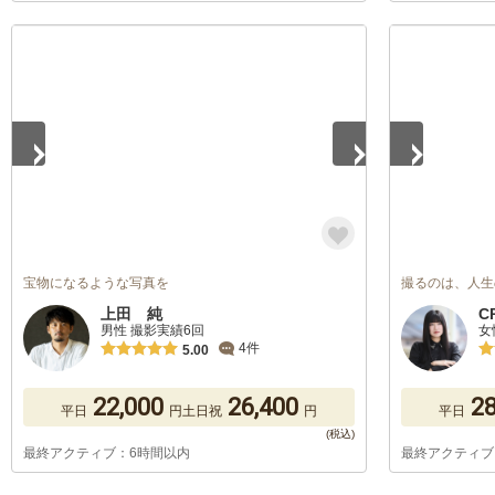
1
/
5
1
/
5
宝物になるような写真を
撮るのは、人生
上田 純
C
男性 撮影実績6回
女
4件
5.00
22,000
26,400
28
平日
円
土日祝
円
平日
最終アクティブ：6時間以内
最終アクティブ