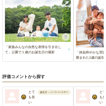
「家族みんなの自然な表情を引き出し
て」公園で１歳のお誕生日の撮影
「終始和やかな雰囲
囲まれた1歳の誕生
評価コメントから探す
とて
とて
誕生日・ハーフバースデー
も良
も良
い
い