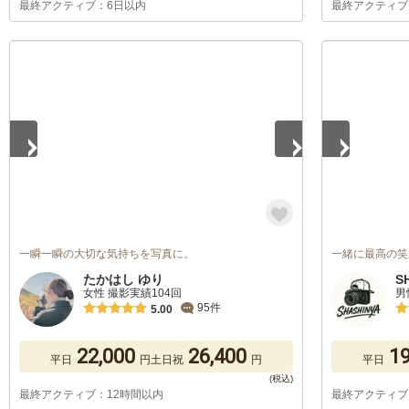
最終アクティブ：6日以内
最終アクティブ
1
/
5
1
/
5
一瞬一瞬の大切な気持ちを写真に。
一緒に最高の笑
たかはし ゆり
S
女性 撮影実績104回
男
95件
5.00
22,000
26,400
19
平日
円
土日祝
円
平日
最終アクティブ：12時間以内
最終アクティブ