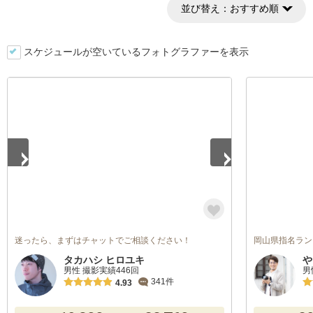
並び替え：
おすすめ順
スケジュールが空いているフォトグラファーを表示
1
/
3
迷ったら、まずはチャットでご相談ください！
岡山県指名ラン
タカハシ ヒロユキ
や
男性 撮影実績446回
男
341件
4.93