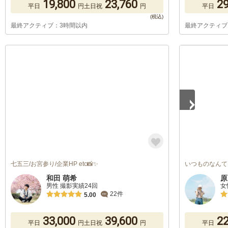
19,800
23,760
29
平日
円
土日祝
円
平日
最終アクティブ：3時間以内
最終アクティブ
1
/
2
七五三/お宮参り/企業HP etc📸✨
いつものなんて
和田 萌希
原
男性 撮影実績24回
女
22件
5.00
33,000
39,600
22
平日
円
土日祝
円
平日