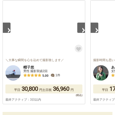
1
/
5
1
/
5
＼大事な瞬間を心を込めて撮影致します／
撮影時間も思い
帽子悠
あ
男性 撮影実績2回
女
1件
5.00
30,800
36,960
17
平日
円
土日祝
円
平日
最終アクティブ：3日以内
最終アクティブ