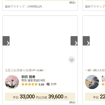
最終アクティブ：24時間以内
最終アクティブ
1
/
5
1
/
5
七五三/お宮参り/企業HP etc📸✨
一瞬一瞬の大切
和田 萌希
た
男性 撮影実績24回
女
22件
5.00
33,000
39,600
22
平日
円
土日祝
円
平日