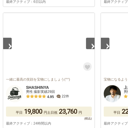
最終アクティブ：6日以内
最終アクティブ
1
/
5
1
/
5
一緒に最高の笑顔を宝物にしましょう(^^)
宝物になるよう
SHASHINYA
上
男性 撮影実績29回
男
22件
4.95
19,800
23,760
22
平日
円
土日祝
円
平日
最終アクティブ：24時間以内
最終アクティブ