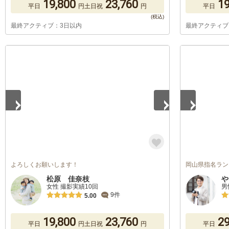
19,800
23,760
19
平日
円
土日祝
円
平日
最終アクティブ：3日以内
最終アクティブ
1
/
5
1
/
5
よろしくお願いします！
岡山県指名ラン
松原 佳奈枝
や
女性 撮影実績10回
男
9件
5.00
19,800
23,760
29
平日
円
土日祝
円
平日