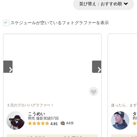
並び替え：
おすすめ順
スケジュールが空いているフォトグラファーを表示
1
/
3
３児のプロパパグラファー！
迷ったら、まず
こうめい
タ
男性 撮影実績57回
男
44件
4.91