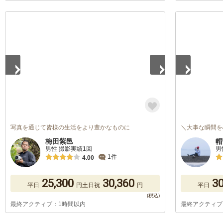
1
/
5
1
/
5
写真を通じて皆様の生活をより豊かなものに
＼大事な瞬間を
梅田紫邑
帽
男性 撮影実績1回
男
1件
4.00
25,300
30,360
30
平日
円
土日祝
円
平日
最終アクティブ：1時間以内
最終アクティブ