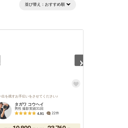
並び替え：
おすすめ順
5
い出を残すお手伝いをさせてください♪
タガワ コウヘイ
男性 撮影実績31回
22件
4.91