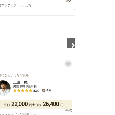
終アクティブ：3日以内
5
物になるような写真を
上田 純
男性 撮影実績6回
4件
5.00
22,000
26,400
平日
円
土日祝
円
終アクティブ：24時間以内