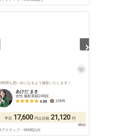
5
影時間も思い出になるよう撮影いたします！
あけだ まき
女性 撮影実績248回
158件
4.98
17,600
21,120
平日
円
土日祝
円
終アクティブ：6時間以内