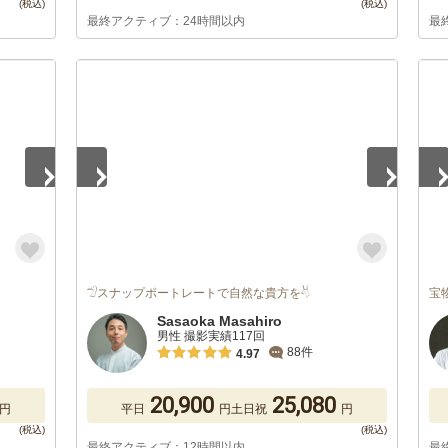
最終アクティブ：24時間以内
最
1
/
5
1
/
𓅿スナップポートレートで自然な貴方を𓄃
宝
Sasaoka Masahiro
男性 撮影実績117回
88件
4.97
20,900
25,080
円
平日
円
土日祝
円
最終アクティブ：12時間以内
最