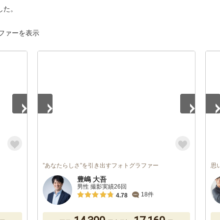
した。
ファーを表示
1
/
5
1
/
”あなたらしさ”を引き出すフォトグラファー
思
豊嶋 大吾
男性 撮影実績26回
18件
4.78