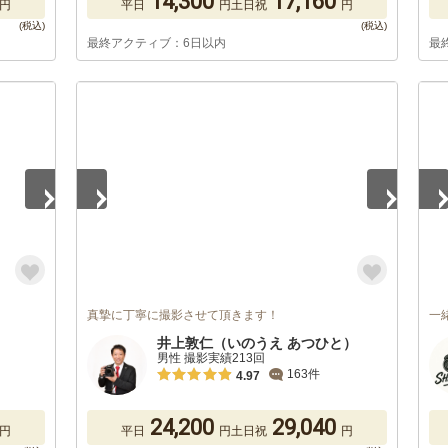
14,300
17,160
円
平日
円
土日祝
円
最終アクティブ：6日以内
最
1
/
5
1
/
真摯に丁寧に撮影させて頂きます！
一
井上敦仁（いのうえ あつひと）
男性 撮影実績213回
163件
4.97
24,200
29,040
円
平日
円
土日祝
円