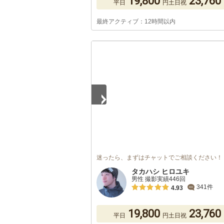
19,800
23,760
平日
円
土日祝
最終アクティブ：12時間以内
1
/
5
迷ったら、まずはチャットでご相談ください！
タカハシ ヒロユキ
男性 撮影実績446回
341件
4.93
19,800
23,760
平日
円
土日祝