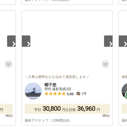
1
/
5
1
/
＼大事な瞬間を心を込めて撮影致します／
撮
帽子悠
男性 撮影実績2回
1件
5.00
30,800
36,960
円
平日
円
土日祝
円
最終アクティブ：12時間以内
最