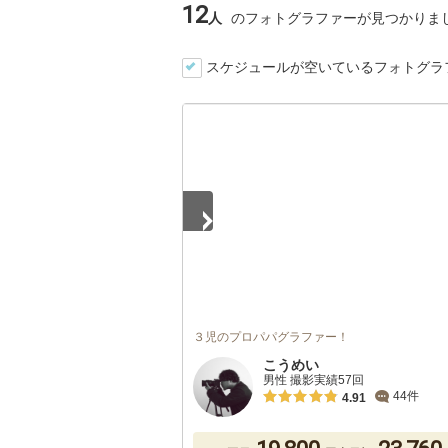
12
人
のフォトグラファーが見つかりま
スケジュールが空いているフォトグラ
1
/
3
３児のプロパパグラファー！
こうめい
男性 撮影実績57回
44件
4.91