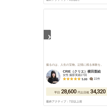
1
/
5
撮るのは、人生の宝物。記憶に残る体験を。
CRIE（クリエ）横田梨絵
女性 撮影実績27回
22件
5.00
28,600
34,320
平日
円
土日祝
最終アクティブ：7日以上前