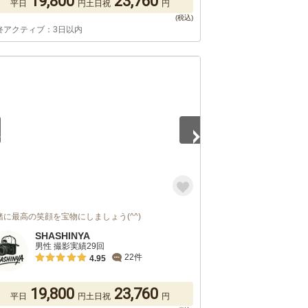
19,800
23,760
平日
円
土日祝
円
終アクティブ：3日以内
5
緒に最高の笑顔を宝物にしましょう(^^)
SHASHINYA
男性 撮影実績29回
22件
4.95
19,800
23,760
平日
円
土日祝
円