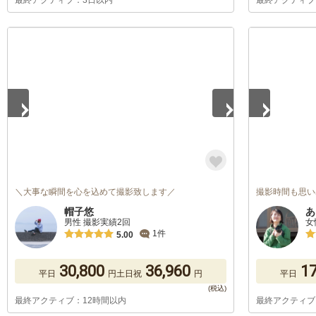
最終アクティブ：3日以内
最終アクティブ
1
/
5
1
/
5
＼大事な瞬間を心を込めて撮影致します／
撮影時間も思い
帽子悠
あ
男性 撮影実績2回
女
1件
5.00
30,800
36,960
17
平日
円
土日祝
円
平日
最終アクティブ：12時間以内
最終アクティブ