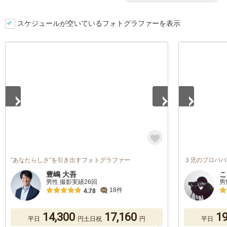
スケジュールが空いているフォトグラファーを表示
1
/
5
1
/
5
”あなたらしさ”を引き出すフォトグラファー
３児のプロパパ
豊嶋 大吾
こ
男性 撮影実績26回
男
18件
4.78
14,300
17,160
19
平日
円
土日祝
円
平日