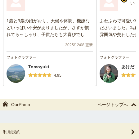
い
1歳と3歳の娘がおり、天候や体調、機嫌な
ふわふわで可愛い写
どいっぱい不安がありましたが、さすが慣
ださいました。写真
れてらっしゃり、子供たちも大喜びでし
雰囲気や交わした会
た！最高の思い出になりました😊ありがと
りのままの写真もた
2025/12/08 更新
うございました。
ました。子供が大き
見返すのが楽しみで
フォトグラファー
フォトグラファー
願いも引き受けてく
Tomoyuki
あけだ 
います。あけださん
によかったです。気
4.95
などにたくさんお話
ったです。また機会
たいと思いますので
す。
OurPhoto
ページトップへ
利用規約