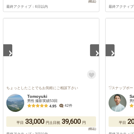
最終アクティブ：6日以内
最終アクティブ
1
/
5
1
/
5
ちょっとしたことでもお気軽にご相談下さい
𓅿スナップポー
Tomoyuki
S
男性 撮影実績53回
男
42件
4.95
33,000
39,600
20
平日
円
土日祝
円
平日