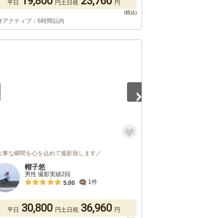
19,800
23,760
平日
円
土日祝
円
終アクティブ：6時間以内
5
大事な瞬間を心を込めて撮影致します／
帽子悠
男性 撮影実績2回
1件
5.00
30,800
36,960
平日
円
土日祝
円