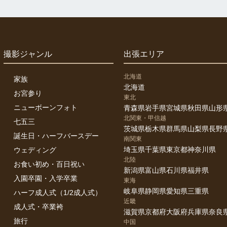
撮影ジャンル
出張エリア
北海道
家族
北海道
お宮参り
東北
ニューボーンフォト
青森県
岩手県
宮城県
秋田県
山形
北関東・甲信越
七五三
茨城県
栃木県
群馬県
山梨県
長野
誕生日・ハーフバースデー
南関東
埼玉県
千葉県
東京都
神奈川県
ウェディング
北陸
お食い初め・百日祝い
新潟県
富山県
石川県
福井県
入園卒園・入学卒業
東海
岐阜県
静岡県
愛知県
三重県
ハーフ成人式（1/2成人式）
近畿
成人式・卒業袴
滋賀県
京都府
大阪府
兵庫県
奈良
旅行
中国