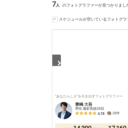
7
人
のフォトグラファーが見つかりまし
スケジュールが空いているフォトグラ
1
/
5
”あなたらしさ”を引き出すフォトグラファー
豊嶋 大吾
男性 撮影実績26回
18件
4.78