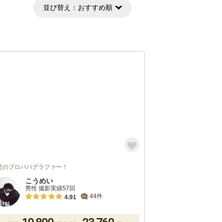
並び替え：
おすすめ順
児のプロパパグラファー！
こうめい
男性 撮影実績57回
44件
4.91