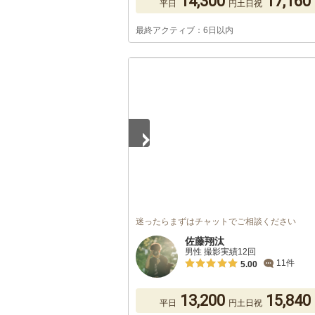
14,300
17,160
平日
円
土日祝
最終アクティブ：6日以内
1
/
5
迷ったらまずはチャットでご相談ください
佐藤翔汰
男性 撮影実績12回
11件
5.00
13,200
15,840
平日
円
土日祝