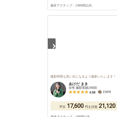
最終アクティブ：24時間以内
1
/
5
撮影時間も思い出になるよう撮影いたします！
あけだ まき
女性 撮影実績248回
158件
4.98
17,600
21,120
平日
円
土日祝
最終アクティブ：1時間以内