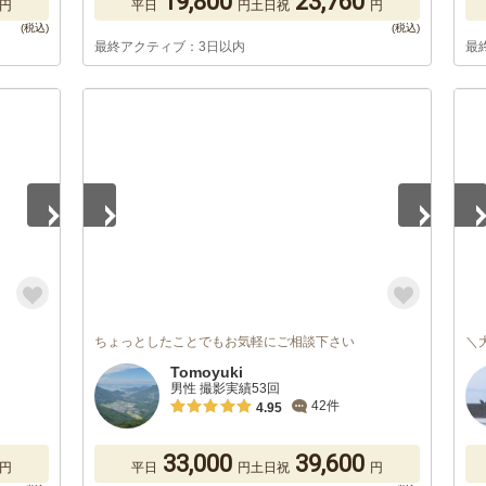
19,800
23,760
円
平日
円
土日祝
円
最終アクティブ：3日以内
最
1
/
5
1
/
ちょっとしたことでもお気軽にご相談下さい
＼
Tomoyuki
男性 撮影実績53回
42件
4.95
33,000
39,600
円
平日
円
土日祝
円