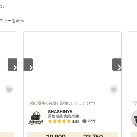
た。
ファーを表示
1
/
5
一緒に最高の笑顔を宝物にしましょう(^^)
３
SHASHINYA
男性 撮影実績29回
22件
4.95