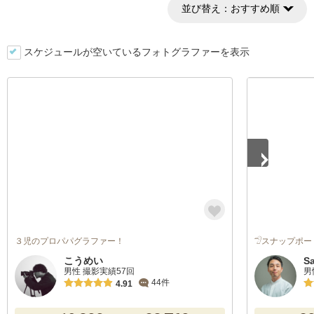
並び替え：
おすすめ順
スケジュールが空いているフォトグラファーを表示
1
/
5
３児のプロパパグラファー！
𓅿スナップポー
こうめい
S
男性 撮影実績57回
男
44件
4.91