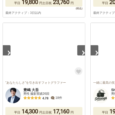
19,800
23,760
20
平日
円
土日祝
円
平日
最終アクティブ：3日以内
最終アクティブ
1
/
5
1
/
5
”あなたらしさ”を引き出すフォトグラファー
一緒に最高の笑
豊嶋 大吾
S
男性 撮影実績26回
男
18件
4.78
14,300
17,160
19
平日
円
土日祝
円
平日