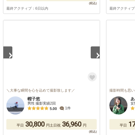
最終アクティブ：6日以内
最終アクティブ
1
/
5
＼大事な瞬間を心を込めて撮影致します／
撮影時間も思い
帽子悠
あ
男性 撮影実績2回
女
1件
5.00
30,800
36,960
17
平日
円
土日祝
円
平日