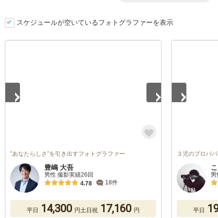
スケジュールが空いているフォトグラファーを表示
1
/
5
1
/
5
”あなたらしさ”を引き出すフォトグラファー
３児のプロパパ
豊嶋 大吾
こ
男性 撮影実績26回
男
18件
4.78
14,300
17,160
19
平日
円
土日祝
円
平日