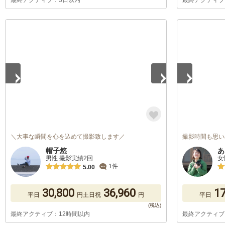
最終アクティブ：3日以内
最終アクティブ
1
/
5
1
/
5
＼大事な瞬間を心を込めて撮影致します／
撮影時間も思い
帽子悠
あ
男性 撮影実績2回
女
1件
5.00
30,800
36,960
17
平日
円
土日祝
円
平日
最終アクティブ：12時間以内
最終アクティブ