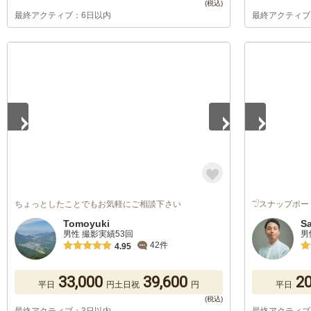
最終アクティブ：6日以内
最終アクティブ
1
/
5
1
/
5
ちょっとしたことでもお気軽にご相談下さい
𓅿スナップポー
Tomoyuki
S
男性 撮影実績53回
男
42件
4.95
33,000
39,600
20
平日
円
土日祝
円
平日