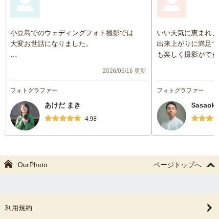
小豆島でのウェディングフォト撮影では
いい天気に恵まれ、
大変お世話になりました。
出来上がりに満足で
も楽しく撮影ができ
アクセスにも手間のかかる場所での依頼を
りましたら、ぜひお
2026/05/16 更新
快く引き受けてくださり、本当にありがと
うございました！
フォトグラファー
フォトグラファー
あけだ まき
Sasaoka
撮影に慣れていない私たちは、要望もうま
く言葉にできず、「自分たちが本当に納得
4.98
できる形で残せるだろうか」と不安もあり
ました。
大切にしたい想いはありながらも、どのよ
うな写真にしたいのかを具体的にイメージ
OurPhoto
ページトップへ
することが難しく、うまくお伝えできてい
なかったと思います。
そんな中でも、私たちの拙い要望や気持ち
利用規約
を丁寧に汲み取ってくださり、足りない部