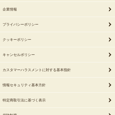
分を自然に補いながら撮影を進めていただ
企業情報
けたおかげで、安心してリラックスしなが
ら過ごすことができました。
プライバシーポリシー
完成した写真は想像以上に素敵で、写真と
して形に残っただけでなく、あけださまと
過ごした撮影の時間そのものが、私たちに
クッキーポリシー
とって大切な思い出になっています。
普段の自分たちらしさを残していただけた
キャンセルポリシー
ことも、本当に嬉しく感じています！
依頼前から最後までとても丁寧に寄り添っ
カスタマーハラスメントに対する基本指針
てくださり、終始安心してお願いすること
ができました。
誠実に向き合ってくださったおかげで、最
情報セキュリティ基本方針
高の撮影になったと思っています！
また機会がありましたら、ぜひあけださま
特定商取引法に基づく表示
にお願いしたいです！
この度は、私たちの大切な撮影を引き受け