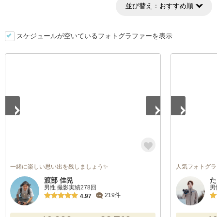
並び替え：
おすすめ順
スケジュールが空いているフォトグラファーを表示
1
/
5
1
/
5
一緒に楽しい思い出を残しましょう✨
人気フォトグラフ
渡部 佳晃
た
男性 撮影実績278回
男
219件
4.97