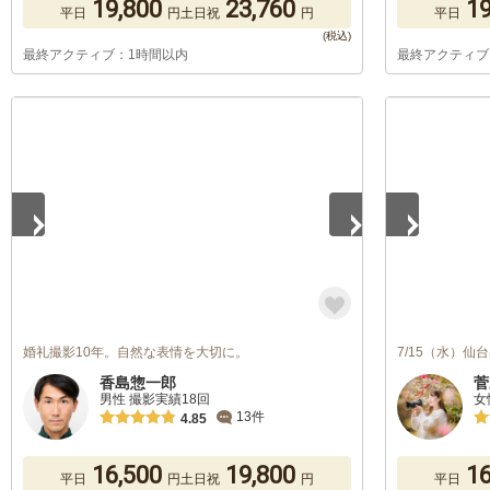
19,800
23,760
19
平日
円
土日祝
円
平日
最終アクティブ：1時間以内
最終アクティブ
1
/
5
1
/
5
婚礼撮影10年。自然な表情を大切に。
7/15（水）
香島惣一郎
菅
男性 撮影実績18回
女
13件
4.85
16,500
19,800
16
平日
円
土日祝
円
平日