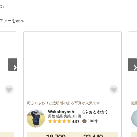
た。
ファーを表示
1
/
明るくふわりと透明感のある写真が人気です
撮
Wakabayashi （ふぉとわか）
男性 撮影実績103回
100件
4.97