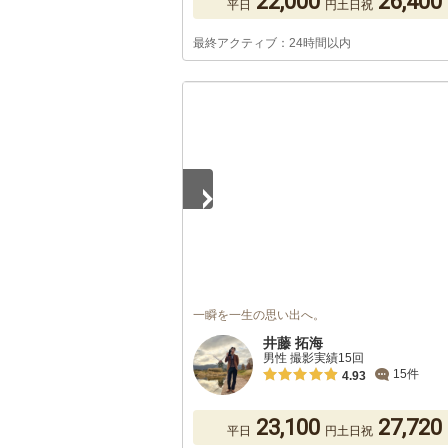
22,000
26,400
平日
円
土日祝
最終アクティブ：24時間以内
1
/
5
一瞬を一生の思い出へ。
井藤 拓海
男性 撮影実績15回
15件
4.93
23,100
27,720
平日
円
土日祝