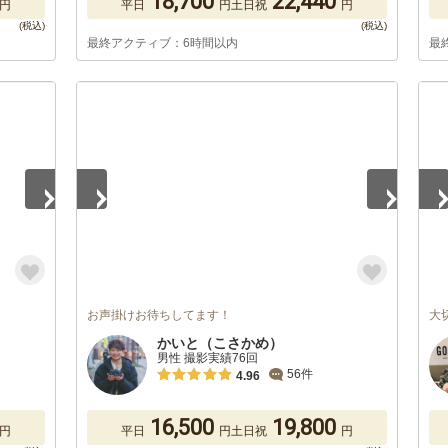
18,700
22,440
円
平日
円
土日祝
円
最終アクティブ：6時間以内
最
1
/
5
1
/
お声掛けお待ちしてます！
大
かいと（こさかめ）
男性 撮影実績76回
56件
4.96
16,500
19,800
円
平日
円
土日祝
円