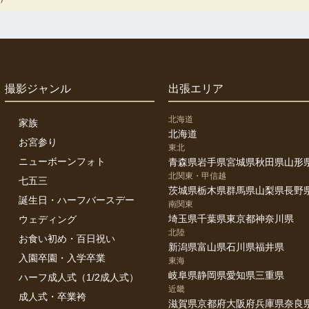
撮影ジャンル
出張エリア
北海道
家族
北海道
お宮参り
東北
ニューボーンフォト
青森県
岩手県
宮城県
秋田県
山形
北関東・甲信越
七五三
茨城県
栃木県
群馬県
山梨県
長野
誕生日・ハーフバースデー
南関東
埼玉県
千葉県
東京都
神奈川県
ウェディング
北陸
お食い初め・百日祝い
新潟県
富山県
石川県
福井県
入園卒園・入学卒業
東海
岐阜県
静岡県
愛知県
三重県
ハーフ成人式（1/2成人式）
近畿
成人式・卒業袴
滋賀県
京都府
大阪府
兵庫県
奈良