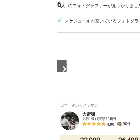
6
人
のフォトグラファーが見つかりまし
スケジュールが空いているフォトグラ
1
/
5
日本一速いカメラマン
大野颯
男性 撮影実績116回
90件
4.90