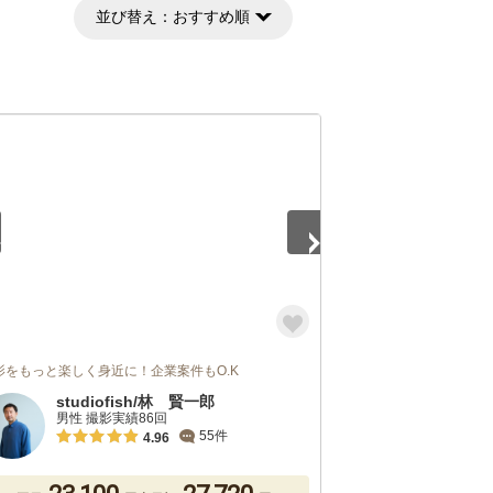
並び替え：
おすすめ順
5
影をもっと楽しく身近に！企業案件もO.K
studiofish/林 賢一郎
男性 撮影実績86回
55件
4.96