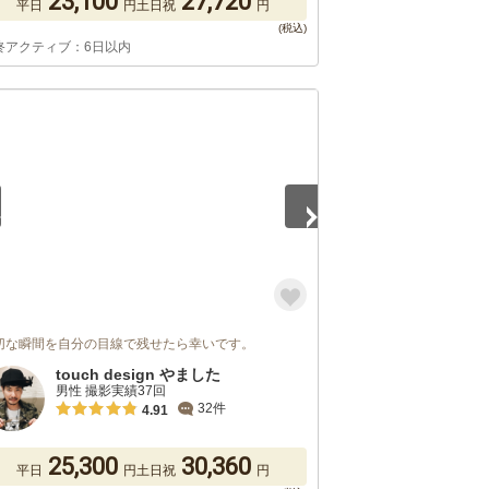
23,100
27,720
平日
円
土日祝
円
終アクティブ：6日以内
5
切な瞬間を自分の目線で残せたら幸いです。
touch design やました
男性 撮影実績37回
32件
4.91
25,300
30,360
平日
円
土日祝
円