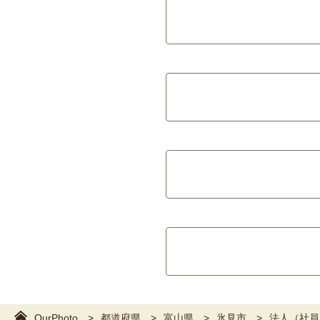
OurPhoto
都道府県
富山県
氷見市
法人（社員