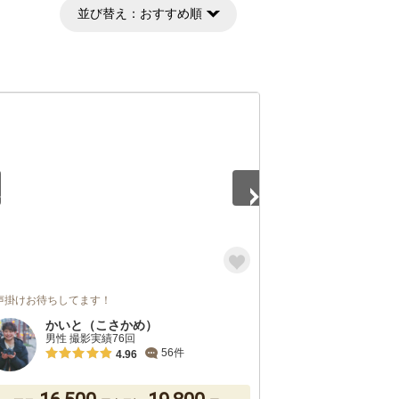
並び替え：
おすすめ順
5
声掛けお待ちしてます！
かいと（こさかめ）
男性 撮影実績76回
56件
4.96