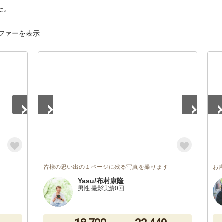
た。
ファーを表示
1
/
5
1
/
皆様の思い出の１ページに残る写真を撮ります
お
Yasu/布村康隆
男性 撮影実績0回