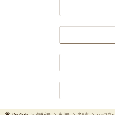
OurPhoto
都道府県
富山県
氷見市
ハーフ成人