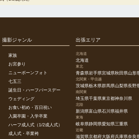
撮影ジャンル
出張エリア
北海道
家族
北海道
お宮参り
東北
ニューボーンフォト
青森県
岩手県
宮城県
秋田県
山形
北関東・甲信越
七五三
茨城県
栃木県
群馬県
山梨県
長野
誕生日・ハーフバースデー
南関東
埼玉県
千葉県
東京都
神奈川県
ウェディング
北陸
お食い初め・百日祝い
新潟県
富山県
石川県
福井県
入園卒園・入学卒業
東海
岐阜県
静岡県
愛知県
三重県
ハーフ成人式（1/2成人式）
近畿
成人式・卒業袴
滋賀県
京都府
大阪府
兵庫県
奈良