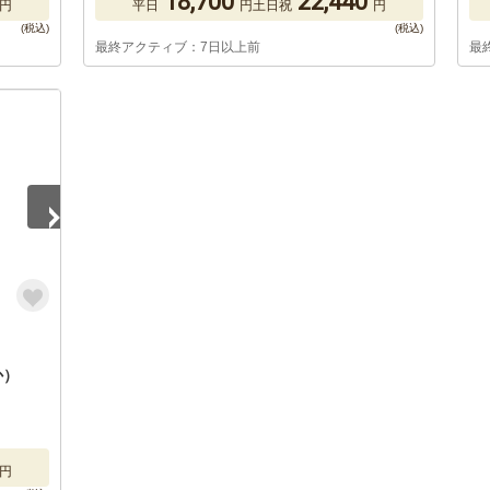
18,700
22,440
円
平日
円
土日祝
円
最終アクティブ：7日以上前
最
か）
円