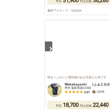
31,900
38,280
平日
円
土日祝
最終アクティブ：3日以内
1
/
5
明るくふわりと透明感のある写真が人気です
Wakabayashi （ふぉとわ
男性 撮影実績103回
100件
4.97
18,700
22,440
平日
円
土日祝