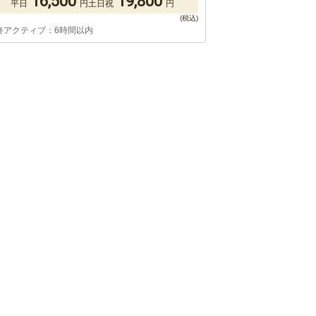
16,500
19,800
平日
円
土日祝
円
終アクティブ：6時間以内