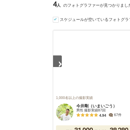
4
人
のフォトグラファーが見つかりまし
スケジュールが空いているフォトグラ
1
/
5
1,000名以上の撮影実績
今井剛（いまいごう）
男性 撮影実績87回
67件
4.94