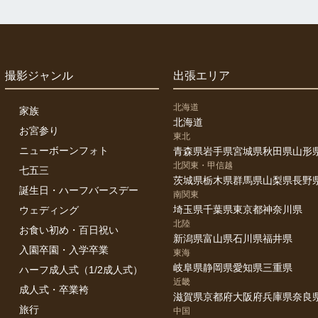
撮影ジャンル
出張エリア
北海道
家族
北海道
お宮参り
東北
ニューボーンフォト
青森県
岩手県
宮城県
秋田県
山形
北関東・甲信越
七五三
茨城県
栃木県
群馬県
山梨県
長野
誕生日・ハーフバースデー
南関東
埼玉県
千葉県
東京都
神奈川県
ウェディング
北陸
お食い初め・百日祝い
新潟県
富山県
石川県
福井県
入園卒園・入学卒業
東海
岐阜県
静岡県
愛知県
三重県
ハーフ成人式（1/2成人式）
近畿
成人式・卒業袴
滋賀県
京都府
大阪府
兵庫県
奈良
旅行
中国