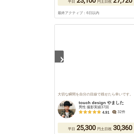
23,100
27,720
平日
円
土日祝
最終アクティブ：6日以内
1
/
2
大切な瞬間を自分の目線で残せたら幸いです。
touch design やました
男性 撮影実績37回
32件
4.91
25,300
30,360
平日
円
土日祝