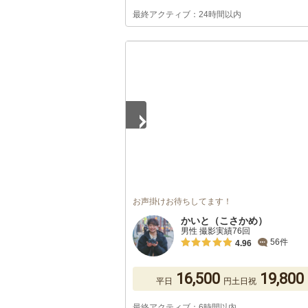
最終アクティブ：24時間以内
1
/
5
お声掛けお待ちしてます！
かいと（こさかめ）
男性 撮影実績76回
56件
4.96
16,500
19,800
平日
円
土日祝
最終アクティブ：6時間以内