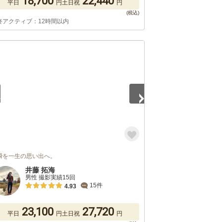
18,700
22,440
平日
円
土日祝
円
終アクティブ：12時間以内
5
瞬を一生の思い出へ。
井藤 拓海
男性 撮影実績15回
15件
4.93
23,100
27,720
平日
円
土日祝
円