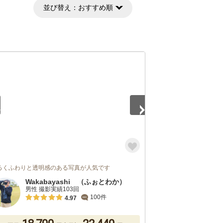
並び替え：
おすすめ順
4
るくふわりと透明感のある写真が人気です
Wakabayashi （ふぉとわか）
男性 撮影実績103回
100件
4.97