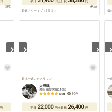
31,900
38,280
円
平日
円
土日祝
円
最終アクティブ：3日以内
最
1
/
5
1
/
日本一速いカメラマン
一
大野颯
男性 撮影実績116回
90件
4.90
22,000
26,400
円
平日
円
土日祝
円