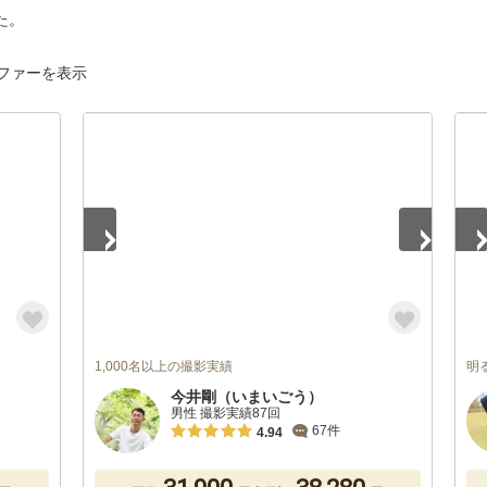
た。
ファーを表示
1
/
5
1
/
1,000名以上の撮影実績
明
今井剛（いまいごう）
男性 撮影実績87回
67件
4.94