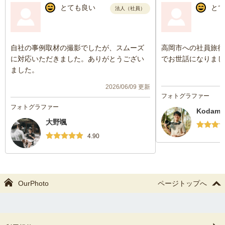
とても良い
とて
法人（社員）
自社の事例取材の撮影でしたが、スムーズ
高岡市への社員旅行
に対応いただきました。ありがとうござい
でお世話になりまし
ました。
2026/06/09 更新
フォトグラファー
フォトグラファー
Kodama
大野颯
4.90
OurPhoto
ページトップへ