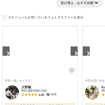
並び替え：
おすすめ順
スケジュールが空いているフォトグラファーを表示
1
/
5
1
/
5
日本一速いカメラマン
大切な思い出を
大野颯
K
男性 撮影実績116回
男
90件
4.90