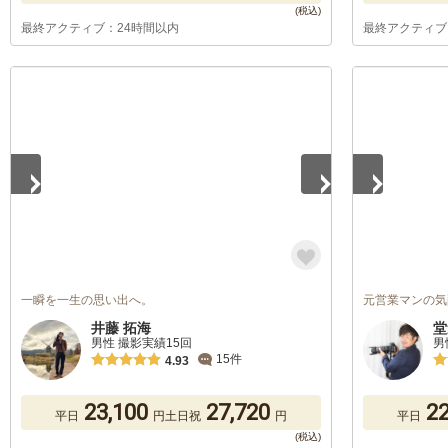
最終アクティブ：24時間以内
最終アクティブ
1
/
5
1
/
5
一瞬を一生の思い出へ。
元営業マンの気
井藤 拓海
堂
男性 撮影実績15回
男
15件
4.93
23,100
27,720
22
平日
円
土日祝
円
平日