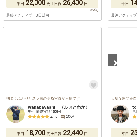
22,000
26,400
14
平日
円
土日祝
円
平日
最終アクティブ：3日以内
最終アクティブ
1
/
5
明るくふわりと透明感のある写真が人気です
大切な瞬間を自
Wakabayashi （ふぉとわか）
t
男性 撮影実績103回
男
100件
4.97
18,700
22,440
25
平日
円
土日祝
円
平日