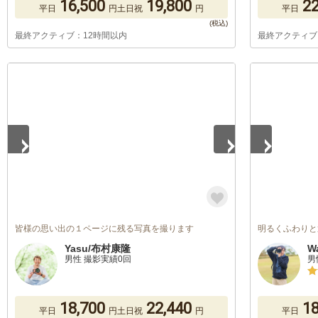
16,500
19,800
22
平日
円
土日祝
円
平日
最終アクティブ：12時間以内
最終アクティブ
1
/
5
1
/
5
皆様の思い出の１ページに残る写真を撮ります
明るくふわりと
Yasu/布村康隆
W
男性 撮影実績0回
男
18,700
22,440
18
平日
円
土日祝
円
平日