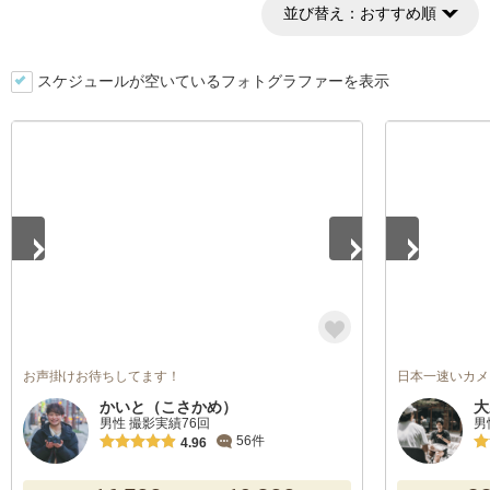
並び替え：
おすすめ順
スケジュールが空いているフォトグラファーを表示
1
/
2
1
/
5
お声掛けお待ちしてます！
日本一速いカメ
かいと（こさかめ）
大
男性 撮影実績76回
男
56件
4.96