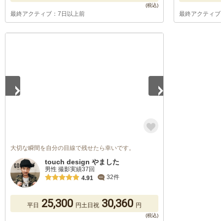
最終アクティブ：7日以上前
最終アクティブ
1
/
5
大切な瞬間を自分の目線で残せたら幸いです。
touch design やました
男性 撮影実績37回
32件
4.91
25,300
30,360
平日
円
土日祝
円