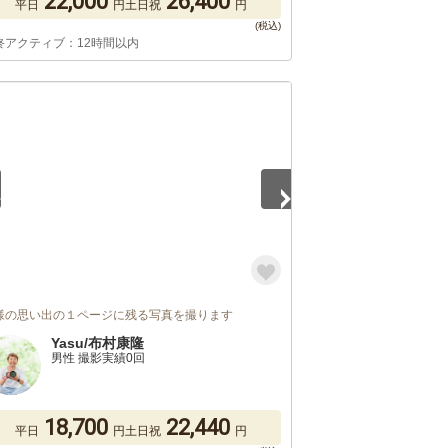
22,000
26,400
平日
円
土日祝
円
終アクティブ：12時間以内
5
様の思い出の１ページに残る写真を撮ります
Yasu/布村康隆
男性 撮影実績0回
18,700
22,440
平日
円
土日祝
円