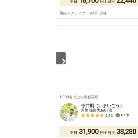
18,700
22,440
平日
円
土日祝
最終アクティブ：3時間以内
1
/
5
1,000名以上の撮影実績
今井剛（いまいごう）
男性 撮影実績87回
67件
4.94
31,900
38,280
平日
円
土日祝