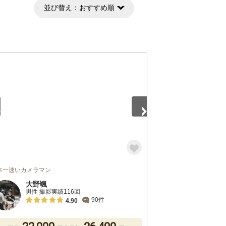
並び替え：
おすすめ順
5
本一速いカメラマン
大野颯
男性 撮影実績116回
90件
4.90