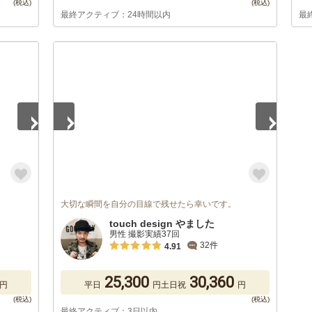
最終アクティブ：24時間以内
最
1
/
5
大切な瞬間を自分の目線で残せたら幸いです。
touch design やました
男性 撮影実績37回
32件
4.91
25,300
30,360
円
平日
円
土日祝
円
最終アクティブ：3日以内