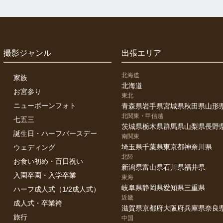
撮影ジャンル
出張エリア
北海道
家族
北海道
お宮参り
東北
ニューボーンフォト
青森県
岩手県
宮城県
秋田県
山形
北関東・甲信越
七五三
茨城県
栃木県
群馬県
山梨県
長野
誕生日・ハーフバースデー
南関東
埼玉県
千葉県
東京都
神奈川県
ウェディング
北陸
お食い初め・百日祝い
新潟県
富山県
石川県
福井県
入園卒園・入学卒業
東海
岐阜県
静岡県
愛知県
三重県
ハーフ成人式（1/2成人式）
近畿
成人式・卒業袴
滋賀県
京都府
大阪府
兵庫県
奈良
旅行
中国