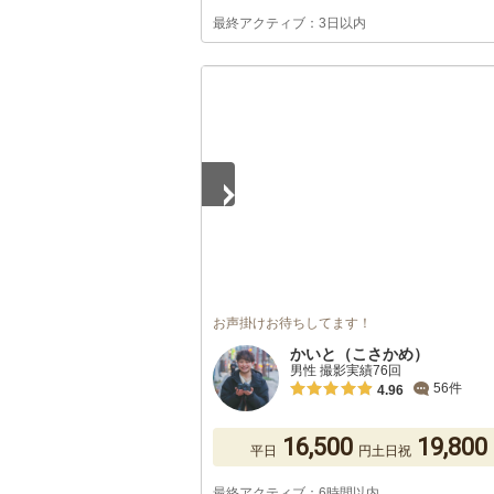
最終アクティブ：3日以内
1
/
5
お声掛けお待ちしてます！
かいと（こさかめ）
男性 撮影実績76回
56件
4.96
16,500
19,800
平日
円
土日祝
最終アクティブ：6時間以内