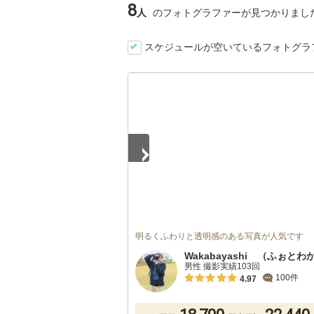
8
人
のフォトグラファーが見つかりまし
スケジュールが空いているフォトグラ
1
/
3
明るくふわりと透明感のある写真が人気です
Wakabayashi （ふぉとわ
男性 撮影実績103回
100件
4.97