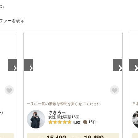
た。
ファーを表示
1
/
4
1
/
一生に一度の素敵な瞬間を撮らせてください
日
か）
さきろー
女性 撮影実績16回
15件
4.93