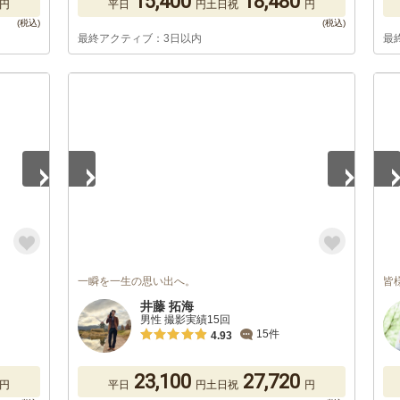
15,400
18,480
円
平日
円
土日祝
円
最終アクティブ：3日以内
最
1
/
5
1
/
一瞬を一生の思い出へ。
皆
井藤 拓海
男性 撮影実績15回
15件
4.93
23,100
27,720
円
平日
円
土日祝
円