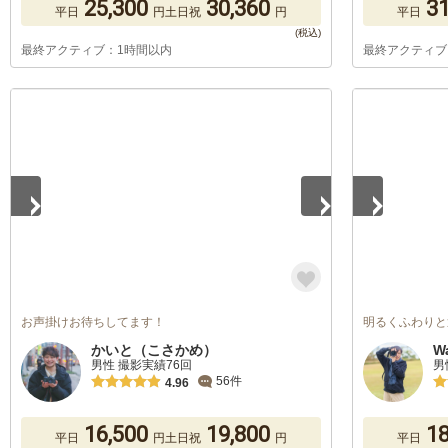
25,300
30,360
31
平日
円
土日祝
円
平日
最終アクティブ：1時間以内
最終アクティブ
1
/
5
1
/
5
お声掛けお待ちしてます！
明るくふわりと
かいと（こさかめ）
W
男性 撮影実績76回
男
56件
4.96
16,500
19,800
18
平日
円
土日祝
円
平日