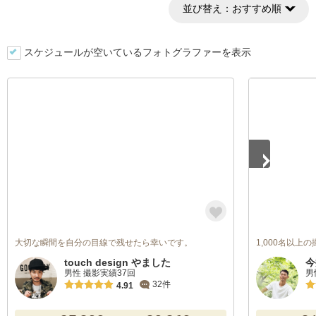
並び替え：
おすすめ順
スケジュールが空いているフォトグラファーを表示
1
/
5
大切な瞬間を自分の目線で残せたら幸いです。
1,000名以上
touch design やました
今
男性 撮影実績37回
男
32件
4.91