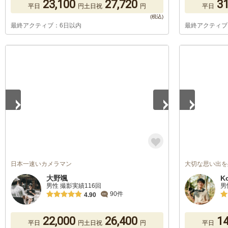
23,100
27,720
31
平日
円
土日祝
円
平日
最終アクティブ：6日以内
最終アクティブ
1
/
5
1
/
5
日本一速いカメラマン
大切な思い出を
大野颯
K
男性 撮影実績116回
男
90件
4.90
22,000
26,400
14
平日
円
土日祝
円
平日