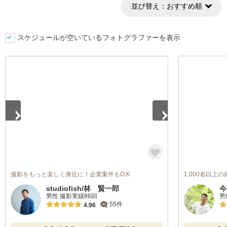
並び替え：
おすすめ順
スケジュールが空いているフォトグラファーを表示
1
/
4
撮影をもっと楽しく身近に！企業案件もO.K
1,000名以上
studiofish/林 賢一郎
今
男性 撮影実績86回
男
55件
4.96