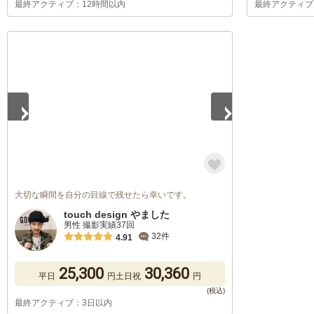
最終アクティブ：12時間以内
最終アクティブ
1
/
5
大切な瞬間を自分の目線で残せたら幸いです。
touch design やました
男性 撮影実績37回
32件
4.91
25,300
30,360
平日
円
土日祝
円
最終アクティブ：3日以内