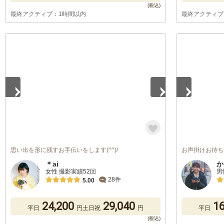
最終アクティブ：1時間以内
最終アクティブ
1
/
5
1
/
5
思い出を形に残すお手伝いをします(^^)/
お声掛けお待ち
＊ai
か
女性 撮影実績52回
男
28件
5.00
24,200
29,040
16
平日
円
土日祝
円
平日