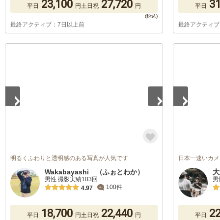
23,100
27,720
31
平日
円
土日祝
円
平日
最終アクティブ：7日以上前
最終アクティブ
1
/
4
1
/
5
明るくふわりと透明感のある写真が人気です
日本一速いカメ
Wakabayashi （ふぉとわか）
大
男性 撮影実績103回
男
100件
4.97
18,700
22,440
22
平日
円
土日祝
円
平日