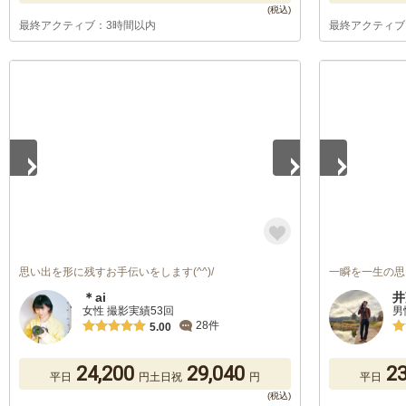
最終アクティブ：3時間以内
最終アクティブ
1
/
5
1
/
5
思い出を形に残すお手伝いをします(^^)/
一瞬を一生の思
＊ai
井
女性 撮影実績53回
男
28件
5.00
24,200
29,040
23
平日
円
土日祝
円
平日