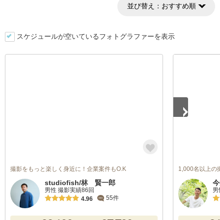
並び替え：
おすすめ順
スケジュールが空いているフォトグラファーを表示
1
/
5
撮影をもっと楽しく身近に！企業案件もO.K
1,000名以上
studiofish/林 賢一郎
今
男性 撮影実績86回
男
55件
4.96