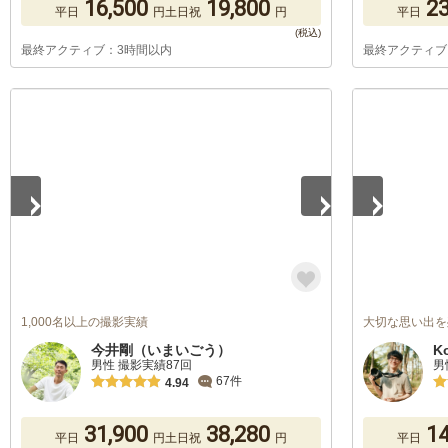
16,500
19,800
23
平日
円
土日祝
円
平日
最終アクティブ：3時間以内
最終アクティブ
1
/
5
1
/
5
1,000名以上の撮影実績
大切な思い出を
今井剛（いまいごう）
K
男性 撮影実績87回
男
67件
4.94
31,900
38,280
14
平日
円
土日祝
円
平日