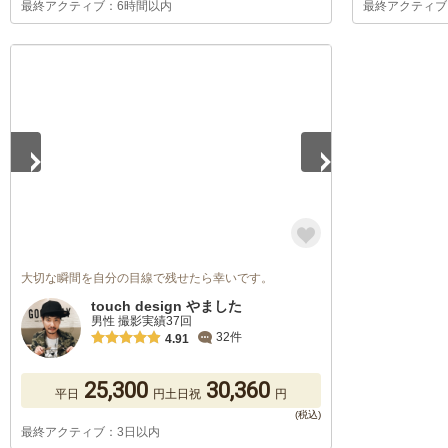
最終アクティブ：6時間以内
最終アクティブ
1
/
5
大切な瞬間を自分の目線で残せたら幸いです。
touch design やました
男性 撮影実績37回
32件
4.91
25,300
30,360
平日
円
土日祝
円
最終アクティブ：3日以内