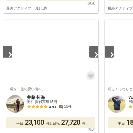
最終アクティブ：3日以内
最終アクティブ
1
/
5
1
/
5
一瞬を一生の思い出へ。
明るくふわりと
井藤 拓海
W
男性 撮影実績15回
男
15件
4.93
23,100
27,720
18
平日
円
土日祝
円
平日