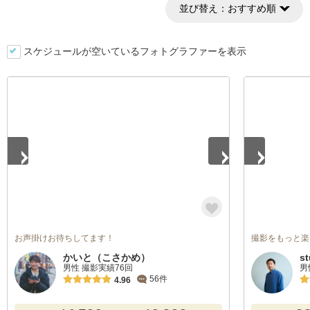
並び替え：
おすすめ順
スケジュールが空いているフォトグラファーを表示
1
/
3
1
/
5
お声掛けお待ちしてます！
撮影をもっと楽
かいと（こさかめ）
s
男性 撮影実績76回
男
56件
4.96