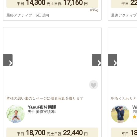
14,300
17,160
22
平日
円
土日祝
円
平日
最終アクティブ：6日以内
最終アクティブ
1
/
5
1
/
5
皆様の思い出の１ページに残る写真を撮ります
明るくふわりと
Yasu/布村康隆
W
男性 撮影実績0回
男
18,700
22,440
18
平日
円
土日祝
円
平日