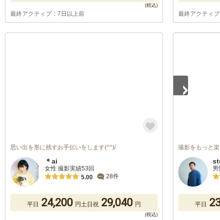
最終アクティブ：7日以上前
最終アクティブ
1
/
5
思い出を形に残すお手伝いをします(^^)/
撮影をもっと楽
＊ai
s
女性 撮影実績53回
男
28件
5.00
24,200
29,040
23
平日
円
土日祝
円
平日