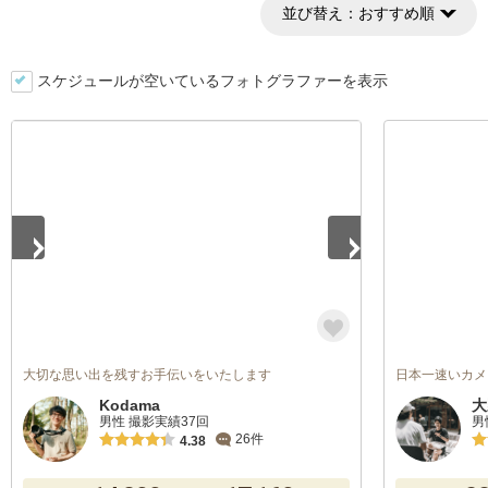
並び替え：
おすすめ順
スケジュールが空いているフォトグラファーを表示
1
/
5
大切な思い出を残すお手伝いをいたします
日本一速いカメ
Kodama
大
男性 撮影実績37回
男
26件
4.38