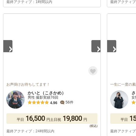
最終アクティブ：1時間以内
最終アクティブ
1
/
5
1
/
5
お声掛けお待ちしてます！
一生に一度の素
かいと（こさかめ）
さ
男性 撮影実績76回
女
56件
4.96
16,500
19,800
15
平日
円
土日祝
円
平日
最終アクティブ：24時間以内
最終アクティブ