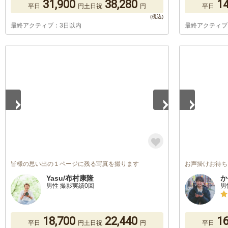
31,900
38,280
14
平日
円
土日祝
円
平日
最終アクティブ：3日以内
最終アクティブ
1
/
5
1
/
5
皆様の思い出の１ページに残る写真を撮ります
お声掛けお待ち
Yasu/布村康隆
か
男性 撮影実績0回
男
18,700
22,440
16
平日
円
土日祝
円
平日