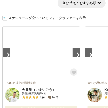
並び替え：
おすすめ順
スケジュールが空いているフォトグラファーを表示
1
/
5
1
/
5
1,000名以上の撮影実績
大切な思い出を
今井剛（いまいごう）
K
男性 撮影実績87回
男
67件
4.94