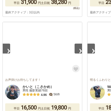
31,900
38,280
23
平日
円
土日祝
円
平日
最終アクティブ：3日以内
最終アクティブ
1
/
5
1
/
5
お声掛けお待ちしてます！
明るくふわりと
かいと（こさかめ）
W
男性 撮影実績76回
男
56件
4.96
16,500
19,800
18
平日
円
土日祝
円
平日