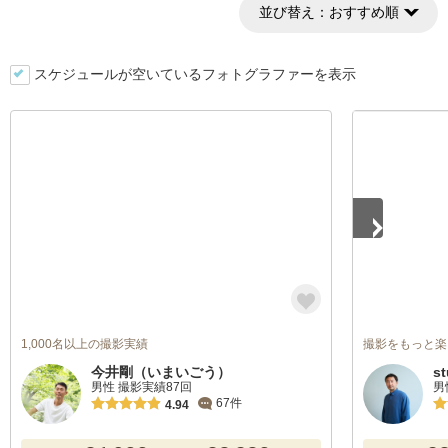
並び替え：
おすすめ順
スケジュールが空いているフォトグラファーを表示
1
/
5
1,000名以上の撮影実績
撮影をもっと楽
今井剛（いまいごう）
s
男性 撮影実績87回
男
67件
4.94