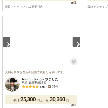
最終アクティブ：12時間以内
最終アクティブ
1
/
5
大切な瞬間を自分の目線で残せたら幸いです。
touch design やました
男性 撮影実績37回
32件
4.91
25,300
30,360
平日
円
土日祝
円