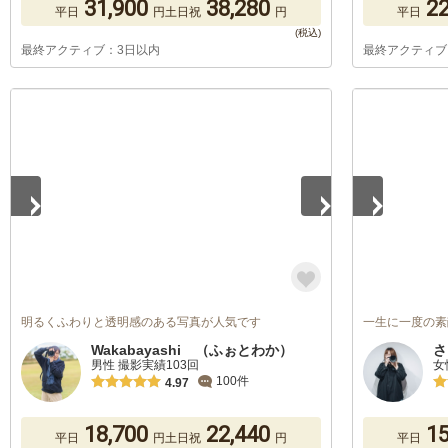
31,900
38,280
22
平日
円
土日祝
円
平日
最終アクティブ：3日以内
最終アクティブ
1
/
5
1
/
5
明るくふわりと透明感のある写真が人気です
一生に一度の素
Wakabayashi （ふぉとわか）
さ
男性 撮影実績103回
女
100件
4.97
18,700
22,440
15
平日
円
土日祝
円
平日