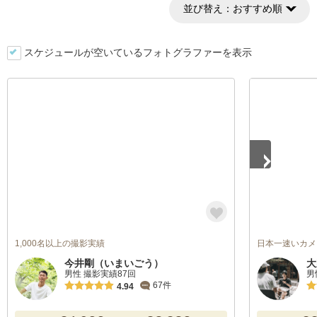
並び替え：
おすすめ順
スケジュールが空いているフォトグラファーを表示
1
/
5
1,000名以上の撮影実績
日本一速いカメ
今井剛（いまいごう）
大
男性 撮影実績87回
男
67件
4.94